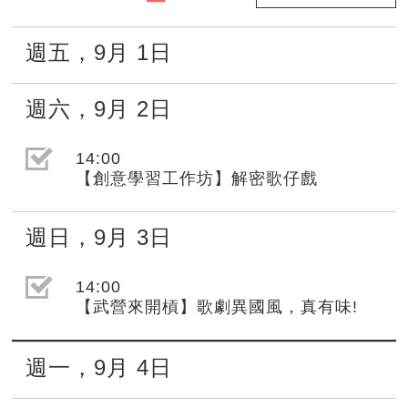
週五
，
9月
1日
週六
，
9月
2日
選取節目(未勾選)
14:00
【創意學習工作坊】解密歌仔戲
週日
，
9月
3日
選取節目(未勾選)
14:00
【武營來開槓】歌劇異國風，真有味!
週一
，
9月
4日