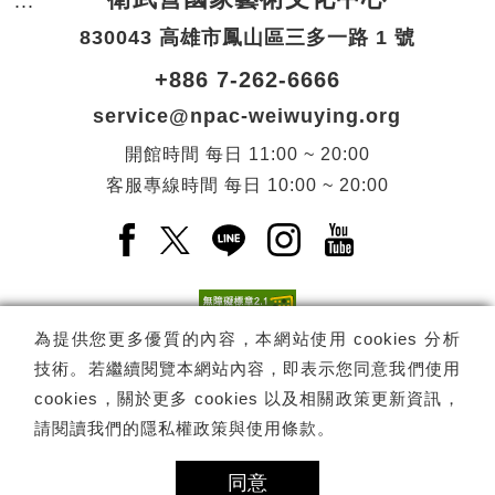
:::
頁尾網站資訊。
830043 高雄市鳳山區三多一路 1 號
+886 7-262-6666
service@npac-weiwuying.org
開館時間
每日
11:00 ~ 20:00
客服專線時間
每日
10:00 ~ 20:00
Facebook(另開新視窗)
X(另開新視窗)
LINE(另開新視窗)
Instagram(另開新視窗
YouTube(另開
為提供您更多優質的內容，本網站使用 cookies 分析
技術。若繼續閱覽本網站內容，即表示您同意我們使用
訂閱
電子報訂閱
cookies，關於更多 cookies 以及相關政策更新資訊，
請閱讀我們的
隱私權政策與使用條款
。
Copyright ©
國家表演藝術中心
-
衛武營國家藝術文化中心
All rights
reserved.
同意
隱私權政策
網站導覽