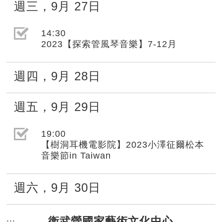
週三
，
9月
27日
選取節目(未勾選)
14:30
2023【探索管風琴音樂】7-12月
週四
，
9月
28日
週五
，
9月
29日
選取節目(未勾選)
19:00
【樹洞耳機電影院】2023小澤征爾松本
音樂節in Taiwan
週六
，
9月
30日
衛武營國家藝術文化中心