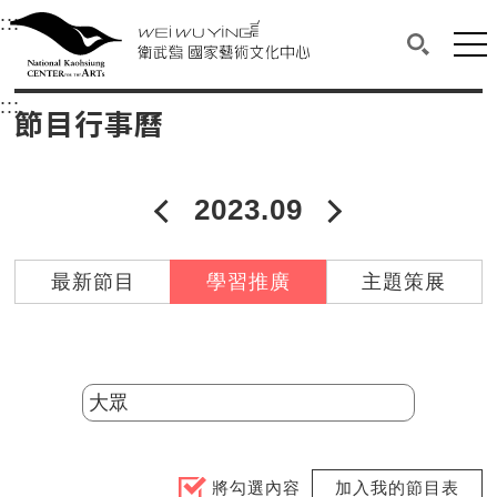
衛武營國家藝術文化中心
衛武營國家藝術文化中心 National Kaohsi
:::
選單連結區塊，此區塊列有本網站主要連結。
中央內容區塊，為本頁主要內容區。
網站
搜尋(開啟
:::
中央內容區塊，為本頁主要內容區。
節目行事曆
2023.09
2023年08月
2023年10
最新節目
學習推廣
主題策展
分類
將勾選內容
加入我的節目表