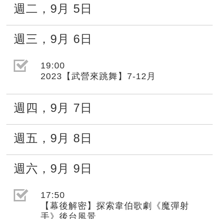
週二
，
9月
5日
週三
，
9月
6日
選取節目(未勾選)
19:00
2023【武營來跳舞】7-12月
週四
，
9月
7日
週五
，
9月
8日
週六
，
9月
9日
選取節目(未勾選)
17:50
【幕後解密】探索韋伯歌劇《魔彈射
手》後台風景