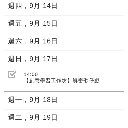
週四
，
9月
14日
週五
，
9月
15日
週六
，
9月
16日
週日
，
9月
17日
選取節目(未勾選)
14:00
【創意學習工作坊】解密歌仔戲
週一
，
9月
18日
週二
，
9月
19日