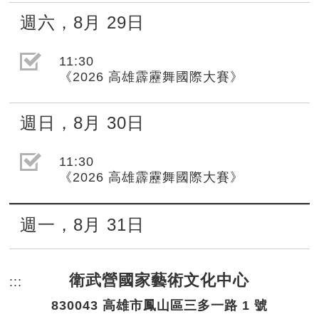
週六
，
8月
29日
選取節目(未勾選)
11:30
《2026 高雄霹靂舞國際大賽》
週日
，
8月
30日
選取節目(未勾選)
11:30
《2026 高雄霹靂舞國際大賽》
週一
，
8月
31日
衛武營國家藝術文化中心
:::
頁尾網站資訊。
830043 高雄市鳳山區三多一路 1 號