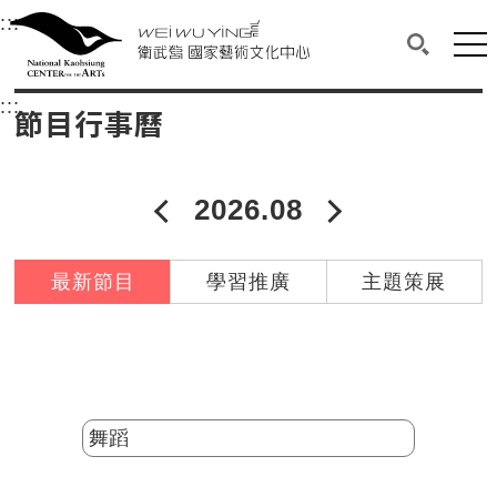
衛武營國家藝術文化中心
衛武營國家藝術文化中心 National Kaohsi
:::
選單連結區塊，此區塊列有本網站主要連結。
中央內容區塊，為本頁主要內容區。
網站
搜尋(開啟
:::
中央內容區塊，為本頁主要內容區。
節目行事曆
2026.08
2026年07月
2026年09
最新節目
學習推廣
主題策展
分類