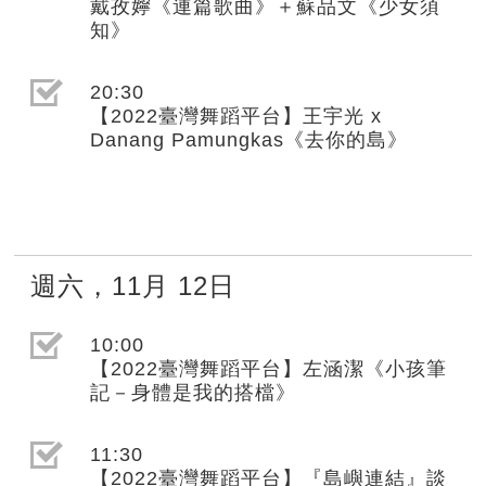
戴孜嬣《連篇歌曲》＋蘇品文《少女須
知》
選取節目(未勾選)
20:30
【2022臺灣舞蹈平台】王宇光 x
Danang Pamungkas《去你的島》
週六
，
11月
12日
選取節目(未勾選)
10:00
【2022臺灣舞蹈平台】左涵潔《小孩筆
記－身體是我的搭檔》
選取節目(未勾選)
11:30
【2022臺灣舞蹈平台】『島嶼連結』談