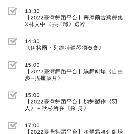
選取節目(未勾選)
13:30
【2022臺灣舞蹈平台】蒂摩爾古薪舞集
X林文中《去排灣》選粹
選取節目(未勾選)
14:30
《伊格爾・列維特鋼琴獨奏會》
選取節目(未勾選)
15:00
【2022臺灣舞蹈平台】驫舞劇場《自由
步─搖擺歲月》
選取節目(未勾選)
15:00
【2022臺灣舞蹈平台】翃舞製作《羽
人》＋秋杉所在《採 身》
選取節目(未勾選)
17:00
【2022臺灣舞蹈平台】賴翠霜舞創劇場