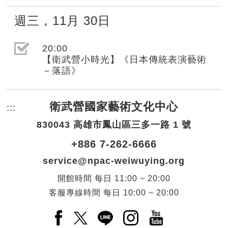
週三
，
11月
30日
選取節目(未勾選)
20:00
【衛武營小時光】《日本傳統表演藝術
－落語》
衛武營國家藝術文化中心
:::
頁尾網站資訊。
830043 高雄市鳳山區三多一路 1 號
+886 7-262-6666
service@npac-weiwuying.org
開館時間
每日
11:00 ~ 20:00
客服專線時間
每日
10:00 ~ 20:00
Facebook(另開新視窗)
X(另開新視窗)
LINE(另開新視窗)
Instagram(另開新視窗
YouTube(另開