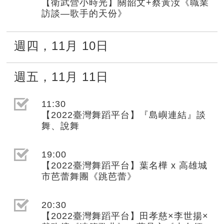
【衛武營小時光】關韶文+蔡黃汝《職業
訪談—歌手的天份》
週四
，
11月
10日
週五
，
11月
11日
選取節目(未勾選)
11:30
【2022臺灣舞蹈平台】『島嶼連結』談
舞、說舞
選取節目(未勾選)
19:00
【2022臺灣舞蹈平台】葉名樺 x 高雄城
市芭蕾舞團《跳芭蕾》
選取節目(未勾選)
20:30
【2022臺灣舞蹈平台】田孝慈×李世揚×