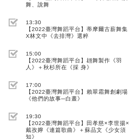
舞、說舞
選取節目(未勾選)
13:30
【2022臺灣舞蹈平台】蒂摩爾古薪舞集
X林文中《去排灣》選粹
選取節目(未勾選)
15:00
【2022臺灣舞蹈平台】翃舞製作《羽
人》＋秋杉所在《採 身》
選取節目(未勾選)
17:00
【2022臺灣舞蹈平台】賴翠霜舞創劇場
《他們的故事─白晝》
選取節目(未勾選)
19:30
【2022臺灣舞蹈平台】田孝慈×李世揚×
戴孜嬣《連篇歌曲》＋蘇品文《少女須
知》