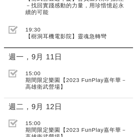
－找回實踐感動的力量，用珍惜憶起永
續的可能
選取節目(未勾選)
19:30
【樹洞耳機電影院】靈魂急轉彎
週一
，
9月
11日
選取節目(未勾選)
15:00
期間限定樂園【2023 FunPlay嘉年華－
高雄衛武營場】
週二
，
9月
12日
選取節目(未勾選)
15:00
期間限定樂園【2023 FunPlay嘉年華－
高雄衛武營場】