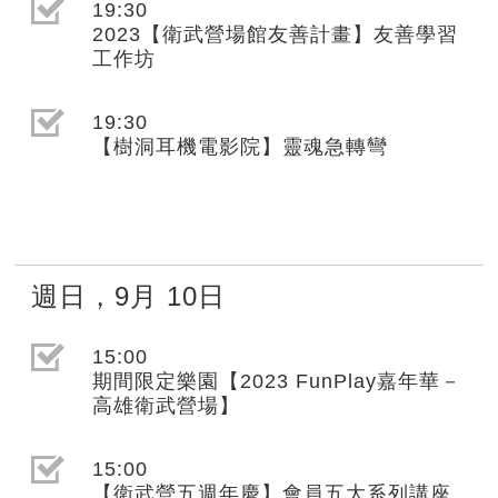
選取節目(未勾選)
19:30
2023【衛武營場館友善計畫】友善學習
工作坊
選取節目(未勾選)
19:30
【樹洞耳機電影院】靈魂急轉彎
週日
，
9月
10日
選取節目(未勾選)
15:00
期間限定樂園【2023 FunPlay嘉年華－
高雄衛武營場】
選取節目(未勾選)
15:00
【衛武營五週年慶】會員五大系列講座