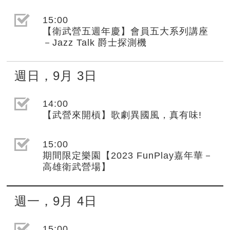
選取節目(未勾選)
15:00
【衛武營五週年慶】會員五大系列講座
－Jazz Talk 爵士探測機
週日
，
9月
3日
選取節目(未勾選)
14:00
【武營來開槓】歌劇異國風，真有味!
選取節目(未勾選)
15:00
期間限定樂園【2023 FunPlay嘉年華－
高雄衛武營場】
週一
，
9月
4日
選取節目(未勾選)
15:00