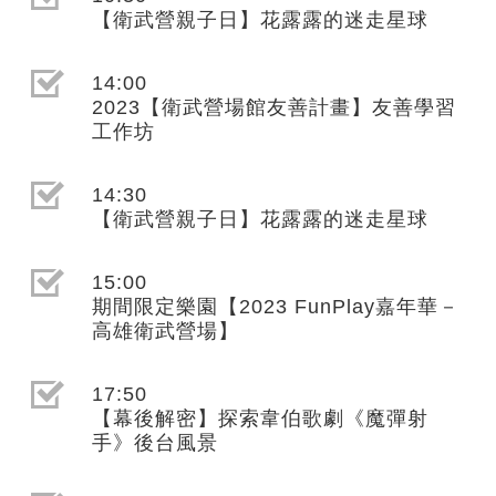
【衛武營親子日】花露露的迷走星球
選取節目(未勾選)
14:00
2023【衛武營場館友善計畫】友善學習
工作坊
選取節目(未勾選)
14:30
【衛武營親子日】花露露的迷走星球
選取節目(未勾選)
15:00
期間限定樂園【2023 FunPlay嘉年華－
高雄衛武營場】
選取節目(未勾選)
17:50
【幕後解密】探索韋伯歌劇《魔彈射
手》後台風景