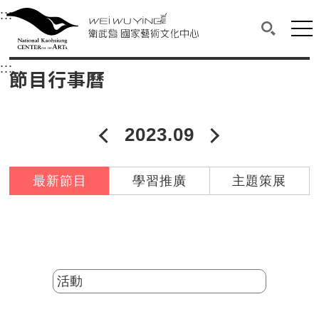
衛武營國家藝術文化中心
衛武營國家藝術文化中心 National Kaohsi
:::
選單連結區塊，此區塊列有本網站主要連結。
中央內容區塊，為本頁主要內容區。
網站
搜尋(開啟
:::
中央內容區塊，為本頁主要內容區。
節目行事曆
2023.09
2023年08月
2023年10
最新節目
學習推廣
主題策展
分類