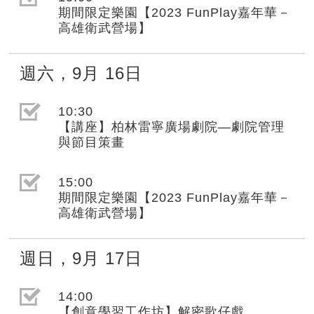
期間限定樂園【2023 FunPlay嘉年華－
高雄衛武營場】
週六
，
9月
16日
選取節目(未勾選)
10:30
【講座】柏林雷寧廣場劇院—劇院管理
與節目策畫
選取節目(未勾選)
15:00
期間限定樂園【2023 FunPlay嘉年華－
高雄衛武營場】
週日
，
9月
17日
選取節目(未勾選)
14:00
【創意學習工作坊】解密歌仔戲