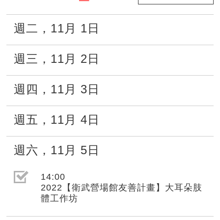
週二
，
11月
1日
週三
，
11月
2日
週四
，
11月
3日
週五
，
11月
4日
週六
，
11月
5日
選取節目(未勾選)
14:00
2022【衛武營場館友善計畫】大耳朵肢
體工作坊