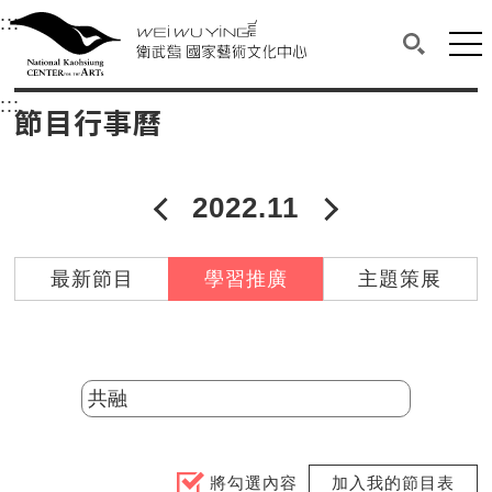
衛武營國家藝術文化中心
衛武營國家藝術文化中心 National Kaohsi
:::
選單連結區塊，此區塊列有本網站主要連結。
中央內容區塊，為本頁主要內容區。
網站
搜尋(開啟
:::
中央內容區塊，為本頁主要內容區。
節目行事曆
2022.11
2022年10月
2022年12
最新節目
學習推廣
主題策展
分類
將勾選內容
加入我的節目表