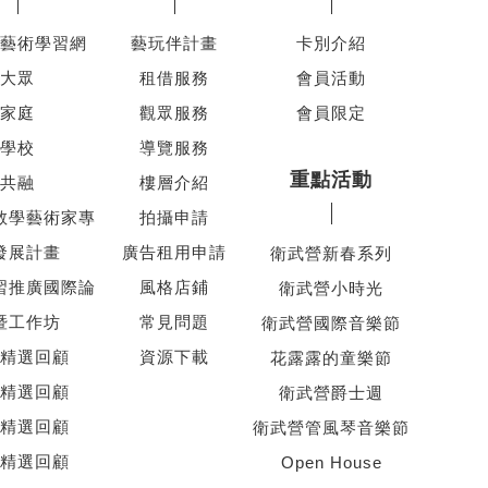
藝術學習網
藝玩伴計畫
卡別介紹
大眾
租借服務
會員活動
家庭
觀眾服務
會員限定
學校
導覽服務
重點活動
共融
樓層介紹
教學藝術家專
拍攝申請
發展計畫
廣告租用申請
衛武營新春系列
習推廣國際論
風格店鋪
衛武營小時光
暨工作坊
常見問題
衛武營國際音樂節
精選回顧
資源下載
花露露的童樂節
精選回顧
衛武營爵士週
精選回顧
衛武營管風琴音樂節
精選回顧
Open House