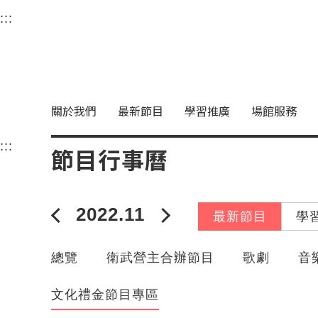
衛武營國家藝術文化中
:::
選單連結區塊，此區塊列有本網站主要連結。
中央內容區塊，為本頁主要內容區。
關於我們
最新節目
學習推廣
場館服務
:::
中央內容區塊，為本頁主要內容區。
節目行事曆
2022.11
2022年10月
2022年12月
最新節目
學
總覽
衛武營主合辦節目
歌劇
音
文化禮金節目專區