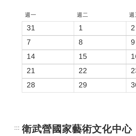
分類
週一
週二
週
31
1
2
7
8
9
14
15
1
21
22
2
28
29
3
衛武營國家藝術文化中心
:::
頁尾網站資訊。