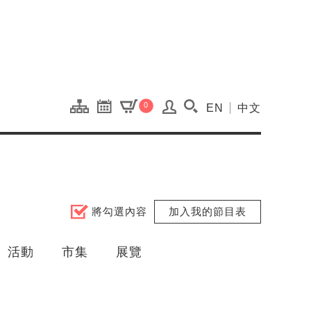
onal Kaohsiung Cent
0
EN
中文
搜尋(開啟搜尋視窗)
將勾選內容
加入我的節目表
活動
市集
展覽