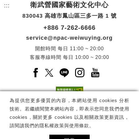
衛武營國家藝術文化中心
:::
頁尾網站資訊。
830043 高雄市鳳山區三多一路 1 號
+886 7-262-6666
service@npac-weiwuying.org
開館時間
每日
11:00 ~ 20:00
客服專線時間
每日
10:00 ~ 20:00
Facebook(另開新視窗)
X(另開新視窗)
LINE(另開新視窗)
Instagram(另開新視窗
YouTube(另開
為提供您更多優質的內容，本網站使用 cookies 分析
技術。若繼續閱覽本網站內容，即表示您同意我們使用
訂閱
電子報訂閱
cookies，關於更多 cookies 以及相關政策更新資訊，
請閱讀我們的
隱私權政策與使用條款
。
Copyright ©
國家表演藝術中心
-
衛武營國家藝術文化中心
All rights
reserved.