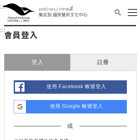
衛武營國家藝術文化中心
衛武營國家藝術文化中心 National Kaohsi
:::
選單連結區塊，此區塊列有本網站主要連結。
中央內容區塊，為本頁主要內容區。
網站
搜尋(開啟
:::
中央內容區塊，為本頁主要內容區。
會員登入
登入
註冊
使用 Facebook 帳號登入
使用 Google 帳號登入
或