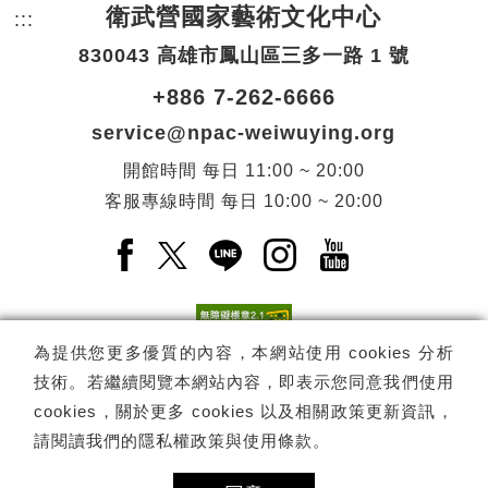
衛武營國家藝術文化中心
:::
頁尾網站資訊。
830043 高雄市鳳山區三多一路 1 號
+886 7-262-6666
service@npac-weiwuying.org
開館時間
每日
11:00 ~ 20:00
客服專線時間
每日
10:00 ~ 20:00
Facebook(另開新視窗)
X(另開新視窗)
LINE(另開新視窗)
Instagram(另開新視窗
YouTube(另開
為提供您更多優質的內容，本網站使用 cookies 分析
技術。若繼續閱覽本網站內容，即表示您同意我們使用
訂閱
電子報訂閱
cookies，關於更多 cookies 以及相關政策更新資訊，
請閱讀我們的
隱私權政策與使用條款
。
Copyright ©
國家表演藝術中心
-
衛武營國家藝術文化中心
All rights
reserved.