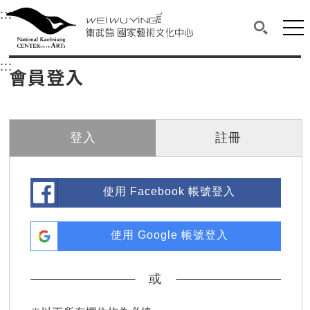
衛武營國家藝術文化中心
衛武營國家藝術文化中心 National Kaohsi
:::
選單連結區塊，此區塊列有本網站主要連結。
中央內容區塊，為本頁主要內容區。
網站
搜尋(開啟
:::
中央內容區塊，為本頁主要內容區。
會員登入
登入
註冊
使用 Facebook 帳號登入
使用 Google 帳號登入
或