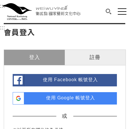
衛武營國家藝術文化中心
衛武營國家藝術文化中心 National Kaohsi
:::
選單連結區塊，此區塊列有本網站主要連結。
中央內容區塊，為本頁主要內容區。
網站
搜尋(開啟
:::
中央內容區塊，為本頁主要內容區。
會員登入
登入
註冊
使用 Facebook 帳號登入
使用 Google 帳號登入
或