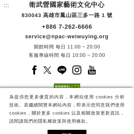
衛武營國家藝術文化中心
:::
頁尾網站資訊。
830043 高雄市鳳山區三多一路 1 號
+886 7-262-6666
service@npac-weiwuying.org
開館時間
每日
11:00 ~ 20:00
客服專線時間
每日
10:00 ~ 20:00
Facebook(另開新視窗)
X(另開新視窗)
LINE(另開新視窗)
Instagram(另開新視窗
YouTube(另開
為提供您更多優質的內容，本網站使用 cookies 分析
技術。若繼續閱覽本網站內容，即表示您同意我們使用
訂閱
電子報訂閱
cookies，關於更多 cookies 以及相關政策更新資訊，
請閱讀我們的
隱私權政策與使用條款
。
Copyright ©
國家表演藝術中心
-
衛武營國家藝術文化中心
All rights
reserved.