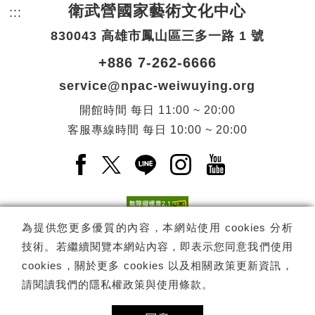
衛武營國家藝術文化中心
:::
頁尾網站資訊。
830043 高雄市鳳山區三多一路 1 號
+886 7-262-6666
service@npac-weiwuying.org
開館時間
每日
11:00 ~ 20:00
客服專線時間
每日
10:00 ~ 20:00
Facebook(另開新視窗)
X(另開新視窗)
LINE(另開新視窗)
Instagram(另開新視窗
YouTube(另開
為提供您更多優質的內容，本網站使用 cookies 分析
技術。若繼續閱覽本網站內容，即表示您同意我們使用
訂閱
電子報訂閱
cookies，關於更多 cookies 以及相關政策更新資訊，
請閱讀我們的
隱私權政策與使用條款
。
Copyright ©
國家表演藝術中心
-
衛武營國家藝術文化中心
All rights
reserved.