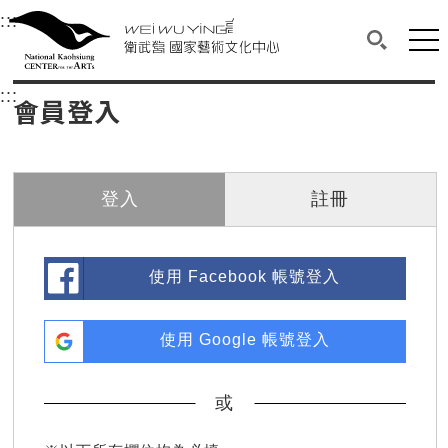
衛武營國家藝術文化中心
衛武營國家藝術文化中心 National Kaohsi
:::
選單連結區塊，此區塊列有本網站主要連結。
中央內容區塊，為本頁主要內容區。
網站
搜尋(開啟
:::
中央內容區塊，為本頁主要內容區。
會員登入
登入
註冊
使用 Facebook 帳號登入
使用 Google 帳號登入
或