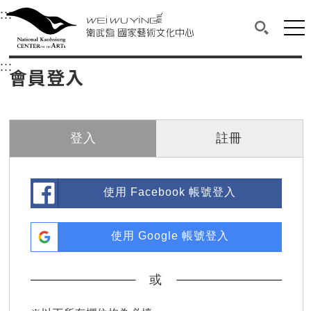
衛武營國家藝術文化中心
衛武營國家藝術文化中心 National Kaohsi
:::
選單連結區塊，此區塊列有本網站主要連結。
中央內容區塊，為本頁主要內容區。
網站
搜尋(開啟
:::
中央內容區塊，為本頁主要內容區。
會員登入
登入
註冊
使用 Facebook 帳號登入
使用 Google 帳號登入
或