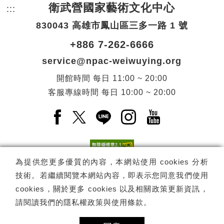
衛武營國家藝術文化中心
:::
頁尾網站資訊。
830043 高雄市鳳山區三多一路 1 號
+886 7-262-6666
service@npac-weiwuying.org
開館時間
每日
11:00 ~ 20:00
客服專線時間
每日
10:00 ~ 20:00
Facebook(另開新視窗)
X(另開新視窗)
LINE(另開新視窗)
Instagram(另開新視窗
YouTube(另開
為提供您更多優質的內容，本網站使用 cookies 分析
技術。若繼續閱覽本網站內容，即表示您同意我們使用
訂閱
電子報訂閱
cookies，關於更多 cookies 以及相關政策更新資訊，
請閱讀我們的
隱私權政策與使用條款
。
Copyright ©
國家表演藝術中心
-
衛武營國家藝術文化中心
All rights
reserved.