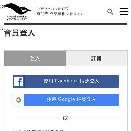
衛武營國家藝術文化中心
衛武營國家藝術文化中心 National Kaohsi
:::
選單連結區塊，此區塊列有本網站主要連結。
中央內容區塊，為本頁主要內容區。
網站
搜尋(開啟
:::
中央內容區塊，為本頁主要內容區。
會員登入
登入
註冊
使用 Facebook 帳號登入
使用 Google 帳號登入
或