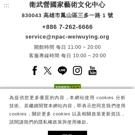
衛武營國家藝術文化中心
:::
頁尾網站資訊。
830043 高雄市鳳山區三多一路 1 號
+886 7-262-6666
service@npac-weiwuying.org
開館時間
每日
11:00 ~ 20:00
客服專線時間
每日
10:00 ~ 20:00
Facebook(另開新視窗)
X(另開新視窗)
LINE(另開新視窗)
Instagram(另開新視窗
YouTube(另開
為提供您更多優質的內容，本網站使用 cookies 分析
技術。若繼續閱覽本網站內容，即表示您同意我們使用
訂閱
電子報訂閱
cookies，關於更多 cookies 以及相關政策更新資訊，
請閱讀我們的
隱私權政策與使用條款
。
Copyright ©
國家表演藝術中心
-
衛武營國家藝術文化中心
All rights
reserved.