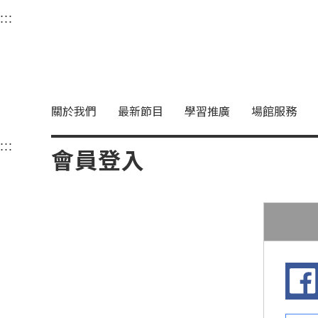
衛武營國家藝術文化中
:::
選單連結區塊，此區塊列有本網站主要連結。
中央內容區塊，為本頁主要內容區。
關於我們
最新節目
學習推廣
場館服務
:::
中央內容區塊，為本頁主要內容區。
會員登入