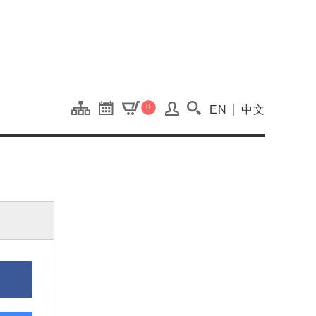
onal Kaohsiung Cent
0
EN
中文
搜尋(開啟搜尋視窗)