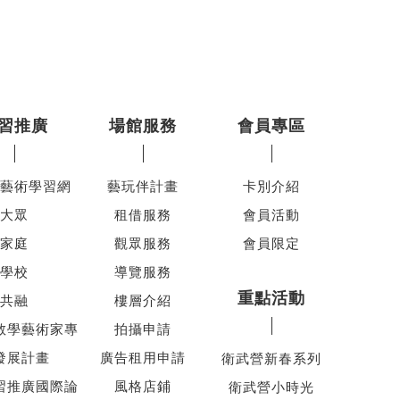
習推廣
場館服務
會員專區
藝術學習網
藝玩伴計畫
卡別介紹
大眾
租借服務
會員活動
家庭
觀眾服務
會員限定
學校
導覽服務
重點活動
共融
樓層介紹
教學藝術家專
拍攝申請
發展計畫
廣告租用申請
衛武營新春系列
習推廣國際論
風格店鋪
衛武營小時光