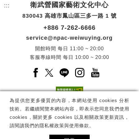
衛武營國家藝術文化中心
:::
頁尾網站資訊。
830043 高雄市鳳山區三多一路 1 號
+886 7-262-6666
service@npac-weiwuying.org
開館時間
每日
11:00 ~ 20:00
客服專線時間
每日
10:00 ~ 20:00
Facebook(另開新視窗)
X(另開新視窗)
LINE(另開新視窗)
Instagram(另開新視窗
YouTube(另開
為提供您更多優質的內容，本網站使用 cookies 分析
技術。若繼續閱覽本網站內容，即表示您同意我們使用
訂閱
電子報訂閱
cookies，關於更多 cookies 以及相關政策更新資訊，
請閱讀我們的
隱私權政策與使用條款
。
Copyright ©
國家表演藝術中心
-
衛武營國家藝術文化中心
All rights
reserved.