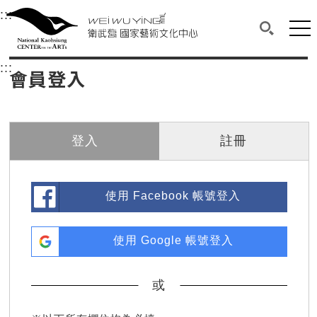
衛武營國家藝術文化中心
衛武營國家藝術文化中心 National Kaohsi
:::
選單連結區塊，此區塊列有本網站主要連結。
中央內容區塊，為本頁主要內容區。
網站
搜尋(開啟
:::
中央內容區塊，為本頁主要內容區。
會員登入
登入
註冊
使用 Facebook 帳號登入
使用 Google 帳號登入
或