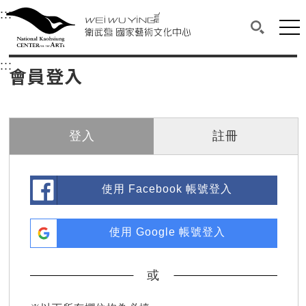
衛武營國家藝術文化中心
衛武營國家藝術文化中心 National Kaohsi
:::
選單連結區塊，此區塊列有本網站主要連結。
中央內容區塊，為本頁主要內容區。
網站
搜尋(開啟
:::
中央內容區塊，為本頁主要內容區。
會員登入
登入
註冊
使用 Facebook 帳號登入
使用 Google 帳號登入
或