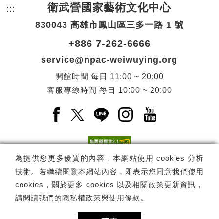
衛武營國家藝術文化中心
:::
頁尾網站資訊。
830043 高雄市鳳山區三多一路 1 號
+886 7-262-6666
service@npac-weiwuying.org
開館時間
每日
11:00 ~ 20:00
客服專線時間
每日
10:00 ~ 20:00
Facebook(另開新視窗)
X(另開新視窗)
LINE(另開新視窗)
Instagram(另開新視窗
YouTube(另開
為提供您更多優質的內容，本網站使用 cookies 分析
技術。若繼續閱覽本網站內容，即表示您同意我們使用
訂閱
電子報訂閱
cookies，關於更多 cookies 以及相關政策更新資訊，
請閱讀我們的
隱私權政策與使用條款
。
Copyright ©
國家表演藝術中心
-
衛武營國家藝術文化中心
All rights
reserved.