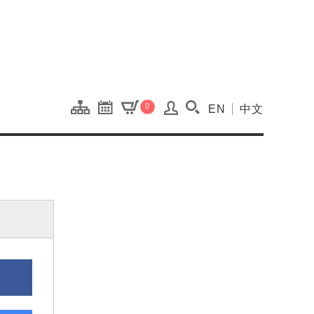
onal Kaohsiung Cent
0
EN
中文
搜尋(開啟搜尋視窗)