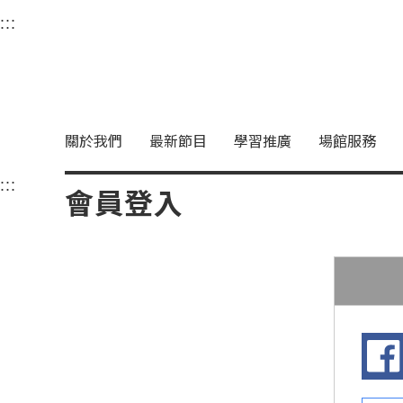
衛武營國家藝術文化中
:::
選單連結區塊，此區塊列有本網站主要連結。
中央內容區塊，為本頁主要內容區。
關於我們
最新節目
學習推廣
場館服務
:::
中央內容區塊，為本頁主要內容區。
會員登入