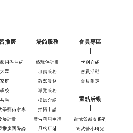
習推廣
場館服務
會員專區
藝術學習網
藝玩伴計畫
卡別介紹
大眾
租借服務
會員活動
家庭
觀眾服務
會員限定
學校
導覽服務
重點活動
共融
樓層介紹
教學藝術家專
拍攝申請
發展計畫
廣告租用申請
衛武營新春系列
習推廣國際論
風格店鋪
衛武營小時光