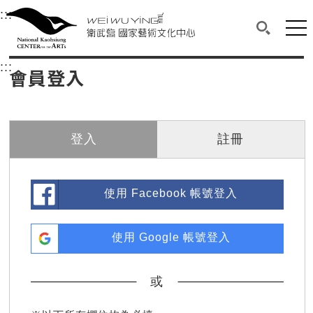
衛武營國家藝術文化中心
衛武營國家藝術文化中心 National Kaohsi
:::
選單連結區塊，此區塊列有本網站主要連結。
中央內容區塊，為本頁主要內容區。
網站
搜尋(開啟
:::
中央內容區塊，為本頁主要內容區。
會員登入
登入
註冊
使用 Facebook 帳號登入
使用 Google 帳號登入
或