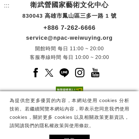
衛武營國家藝術文化中心
:::
頁尾網站資訊。
830043 高雄市鳳山區三多一路 1 號
+886 7-262-6666
service@npac-weiwuying.org
開館時間
每日
11:00 ~ 20:00
客服專線時間
每日
10:00 ~ 20:00
Facebook(另開新視窗)
X(另開新視窗)
LINE(另開新視窗)
Instagram(另開新視窗
YouTube(另開
為提供您更多優質的內容，本網站使用 cookies 分析
技術。若繼續閱覽本網站內容，即表示您同意我們使用
訂閱
電子報訂閱
cookies，關於更多 cookies 以及相關政策更新資訊，
請閱讀我們的
隱私權政策與使用條款
。
Copyright ©
國家表演藝術中心
-
衛武營國家藝術文化中心
All rights
reserved.