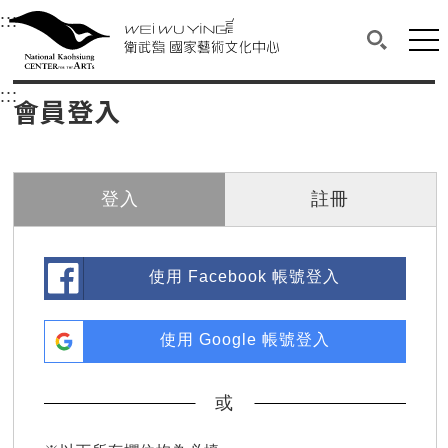
衛武營國家藝術文化中心
衛武營國家藝術文化中心 National Kaohsi
:::
選單連結區塊，此區塊列有本網站主要連結。
中央內容區塊，為本頁主要內容區。
網站
搜尋(開啟
:::
中央內容區塊，為本頁主要內容區。
會員登入
登入
註冊
使用 Facebook 帳號登入
使用 Google 帳號登入
或