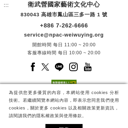
衛武營國家藝術文化中心
:::
頁尾網站資訊。
830043 高雄市鳳山區三多一路 1 號
+886 7-262-6666
service@npac-weiwuying.org
開館時間
每日
11:00 ~ 20:00
客服專線時間
每日
10:00 ~ 20:00
Facebook(另開新視窗)
X(另開新視窗)
LINE(另開新視窗)
Instagram(另開新視窗
YouTube(另開
為提供您更多優質的內容，本網站使用 cookies 分析
技術。若繼續閱覽本網站內容，即表示您同意我們使用
訂閱
電子報訂閱
cookies，關於更多 cookies 以及相關政策更新資訊，
請閱讀我們的
隱私權政策與使用條款
。
Copyright ©
國家表演藝術中心
-
衛武營國家藝術文化中心
All rights
reserved.