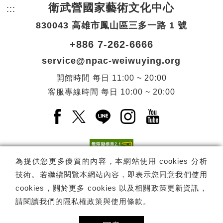
衛武營國家藝術文化中心
:::
頁尾網站資訊。
830043 高雄市鳳山區三多一路 1 號
+886 7-262-6666
service@npac-weiwuying.org
開館時間
每日
11:00 ~ 20:00
客服專線時間
每日
10:00 ~ 20:00
Facebook(另開新視窗)
X(另開新視窗)
LINE(另開新視窗)
Instagram(另開新視窗
YouTube(另開
為提供您更多優質的內容，本網站使用 cookies 分析
技術。若繼續閱覽本網站內容，即表示您同意我們使用
訂閱
電子報訂閱
cookies，關於更多 cookies 以及相關政策更新資訊，
請閱讀我們的
隱私權政策與使用條款
。
Copyright ©
國家表演藝術中心
-
衛武營國家藝術文化中心
All rights
reserved.