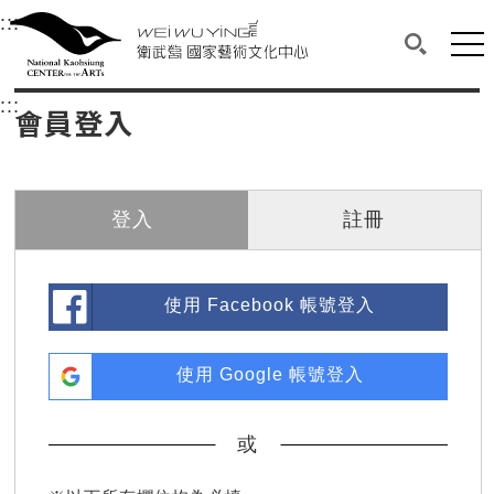
衛武營國家藝術文化中心
衛武營國家藝術文化中心 National Kaohsi
:::
選單連結區塊，此區塊列有本網站主要連結。
中央內容區塊，為本頁主要內容區。
網站
搜尋(開啟
:::
中央內容區塊，為本頁主要內容區。
會員登入
登入
註冊
使用 Facebook 帳號登入
使用 Google 帳號登入
或