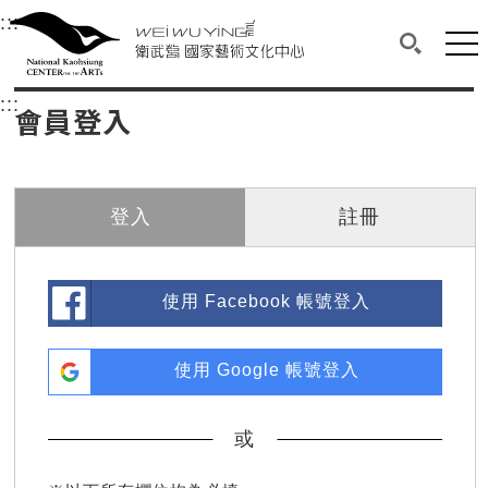
衛武營國家藝術文化中心
衛武營國家藝術文化中心 National Kaohsi
:::
選單連結區塊，此區塊列有本網站主要連結。
中央內容區塊，為本頁主要內容區。
網站
搜尋(開啟
:::
中央內容區塊，為本頁主要內容區。
會員登入
登入
註冊
使用 Facebook 帳號登入
使用 Google 帳號登入
或