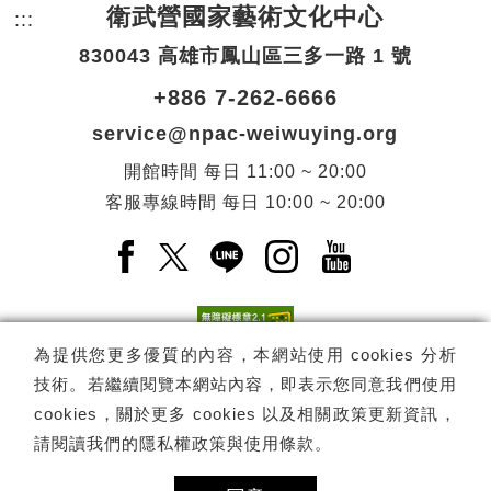
衛武營國家藝術文化中心
:::
頁尾網站資訊。
830043 高雄市鳳山區三多一路 1 號
+886 7-262-6666
service@npac-weiwuying.org
開館時間
每日
11:00 ~ 20:00
客服專線時間
每日
10:00 ~ 20:00
Facebook(另開新視窗)
X(另開新視窗)
LINE(另開新視窗)
Instagram(另開新視窗
YouTube(另開
為提供您更多優質的內容，本網站使用 cookies 分析
技術。若繼續閱覽本網站內容，即表示您同意我們使用
訂閱
電子報訂閱
cookies，關於更多 cookies 以及相關政策更新資訊，
請閱讀我們的
隱私權政策與使用條款
。
Copyright ©
國家表演藝術中心
-
衛武營國家藝術文化中心
All rights
reserved.