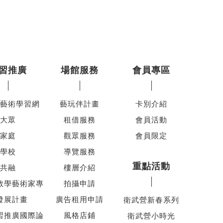
習推廣
場館服務
會員專區
藝術學習網
藝玩伴計畫
卡別介紹
大眾
租借服務
會員活動
家庭
觀眾服務
會員限定
學校
導覽服務
重點活動
共融
樓層介紹
教學藝術家專
拍攝申請
發展計畫
廣告租用申請
衛武營新春系列
習推廣國際論
風格店鋪
衛武營小時光