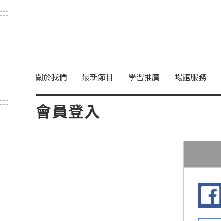
衛武營國家藝術文化中
:::
選單連結區塊，此區塊列有本網站主要連結。
中央內容區塊，為本頁主要內容區。
關於我們
最新節目
學習推廣
場館服務
:::
中央內容區塊，為本頁主要內容區。
會員登入