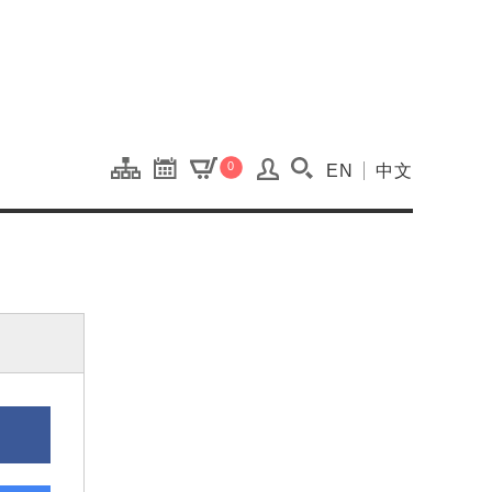
onal Kaohsiung Cent
0
EN
中文
搜尋(開啟搜尋視窗)