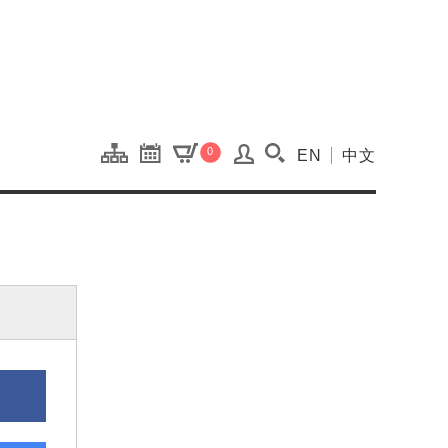
onal Kaohsiung Cent
0
EN
中文
搜尋(開啟搜尋視窗)