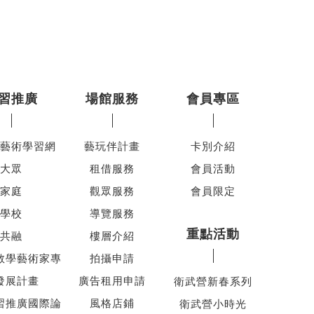
習推廣
場館服務
會員專區
藝術學習網
藝玩伴計畫
卡別介紹
大眾
租借服務
會員活動
家庭
觀眾服務
會員限定
學校
導覽服務
重點活動
共融
樓層介紹
教學藝術家專
拍攝申請
發展計畫
廣告租用申請
衛武營新春系列
習推廣國際論
風格店鋪
衛武營小時光