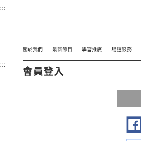
衛武營國家藝術文化中
:::
選單連結區塊，此區塊列有本網站主要連結。
中央內容區塊，為本頁主要內容區。
關於我們
最新節目
學習推廣
場館服務
:::
中央內容區塊，為本頁主要內容區。
會員登入