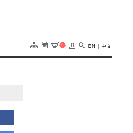
onal Kaohsiung Cent
0
EN
中文
搜尋(開啟搜尋視窗)