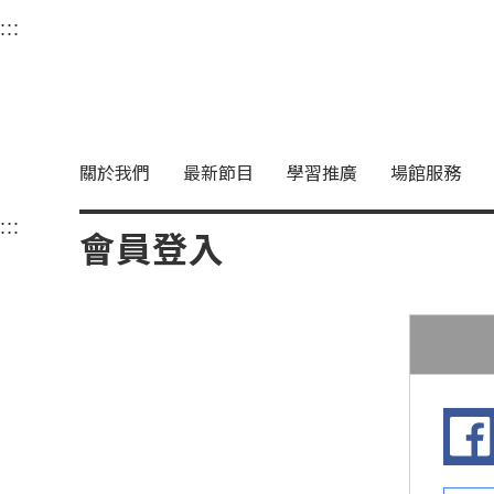
衛武營國家藝術文化中
:::
選單連結區塊，此區塊列有本網站主要連結。
中央內容區塊，為本頁主要內容區。
關於我們
最新節目
學習推廣
場館服務
:::
中央內容區塊，為本頁主要內容區。
會員登入