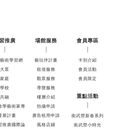
習推廣
場館服務
會員專區
藝術學習網
藝玩伴計畫
卡別介紹
大眾
租借服務
會員活動
家庭
觀眾服務
會員限定
學校
導覽服務
重點活動
共融
樓層介紹
教學藝術家專
拍攝申請
發展計畫
廣告租用申請
衛武營新春系列
習推廣國際論
風格店鋪
衛武營小時光