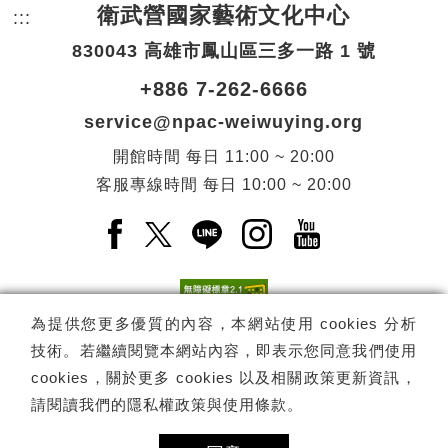
衛武營國家藝術文化中心
:::
頁尾網站資訊。
830043 高雄市鳳山區三多一路 1 號
+886 7-262-6666
service@npac-weiwuying.org
開館時間
每日
11:00 ~ 20:00
客服專線時間
每日
10:00 ~ 20:00
Facebook(另開新視窗)
X(另開新視窗)
LINE(另開新視窗)
Instagram(另開新視窗
YouTube(另開
為提供您更多優質的內容，本網站使用 cookies 分析
技術。若繼續閱覽本網站內容，即表示您同意我們使用
訂閱
電子報訂閱
cookies，關於更多 cookies 以及相關政策更新資訊，
請閱讀我們的
隱私權政策與使用條款
。
Copyright ©
國家表演藝術中心
-
衛武營國家藝術文化中心
All rights
reserved.