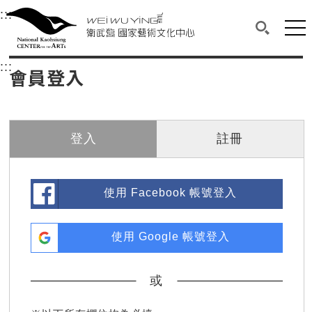
衛武營國家藝術文化中心
衛武營國家藝術文化中心 National Kaohsi
:::
選單連結區塊，此區塊列有本網站主要連結。
中央內容區塊，為本頁主要內容區。
網站
搜尋(開啟
:::
中央內容區塊，為本頁主要內容區。
會員登入
登入
註冊
使用 Facebook 帳號登入
使用 Google 帳號登入
或