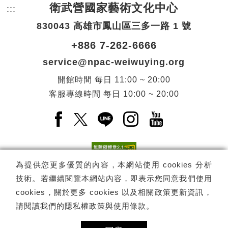
衛武營國家藝術文化中心
:::
頁尾網站資訊。
830043 高雄市鳳山區三多一路 1 號
+886 7-262-6666
service@npac-weiwuying.org
開館時間
每日
11:00 ~ 20:00
客服專線時間
每日
10:00 ~ 20:00
Facebook(另開新視窗)
X(另開新視窗)
LINE(另開新視窗)
Instagram(另開新視窗
YouTube(另開
為提供您更多優質的內容，本網站使用 cookies 分析
技術。若繼續閱覽本網站內容，即表示您同意我們使用
訂閱
電子報訂閱
cookies，關於更多 cookies 以及相關政策更新資訊，
請閱讀我們的
隱私權政策與使用條款
。
Copyright ©
國家表演藝術中心
-
衛武營國家藝術文化中心
All rights
reserved.