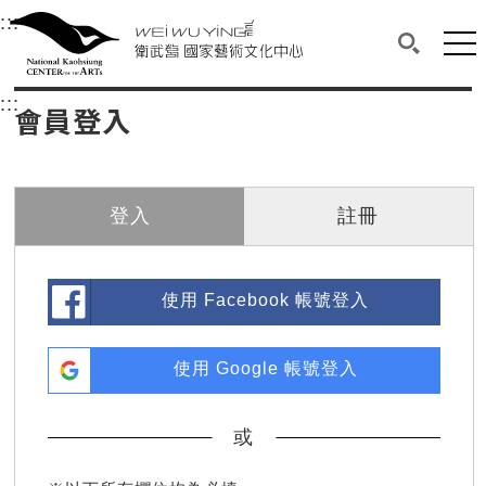
衛武營國家藝術文化中心
衛武營國家藝術文化中心 National Kaohsi
:::
選單連結區塊，此區塊列有本網站主要連結。
中央內容區塊，為本頁主要內容區。
網站
搜尋(開啟
:::
中央內容區塊，為本頁主要內容區。
會員登入
登入
註冊
使用 Facebook 帳號登入
使用 Google 帳號登入
或