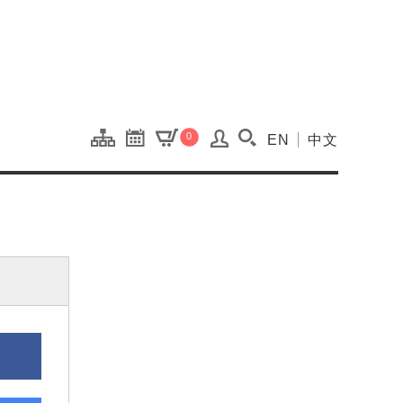
onal Kaohsiung Cent
0
EN
中文
搜尋(開啟搜尋視窗)