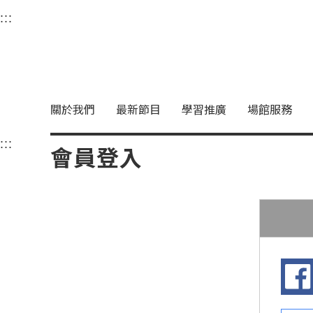
衛武營國家藝術文化中
:::
選單連結區塊，此區塊列有本網站主要連結。
中央內容區塊，為本頁主要內容區。
關於我們
最新節目
學習推廣
場館服務
:::
中央內容區塊，為本頁主要內容區。
會員登入