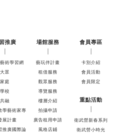
習推廣
場館服務
會員專區
藝術學習網
藝玩伴計畫
卡別介紹
大眾
租借服務
會員活動
家庭
觀眾服務
會員限定
學校
導覽服務
重點活動
共融
樓層介紹
教學藝術家專
拍攝申請
發展計畫
廣告租用申請
衛武營新春系列
習推廣國際論
風格店鋪
衛武營小時光