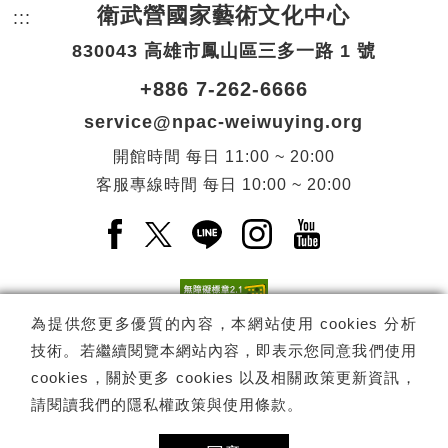
衛武營國家藝術文化中心
:::
頁尾網站資訊。
830043 高雄市鳳山區三多一路 1 號
+886 7-262-6666
service@npac-weiwuying.org
開館時間
每日
11:00 ~ 20:00
客服專線時間
每日
10:00 ~ 20:00
Facebook(另開新視窗)
X(另開新視窗)
LINE(另開新視窗)
Instagram(另開新視窗
YouTube(另開
為提供您更多優質的內容，本網站使用 cookies 分析
技術。若繼續閱覽本網站內容，即表示您同意我們使用
訂閱
電子報訂閱
cookies，關於更多 cookies 以及相關政策更新資訊，
請閱讀我們的
隱私權政策與使用條款
。
Copyright ©
國家表演藝術中心
-
衛武營國家藝術文化中心
All rights
reserved.