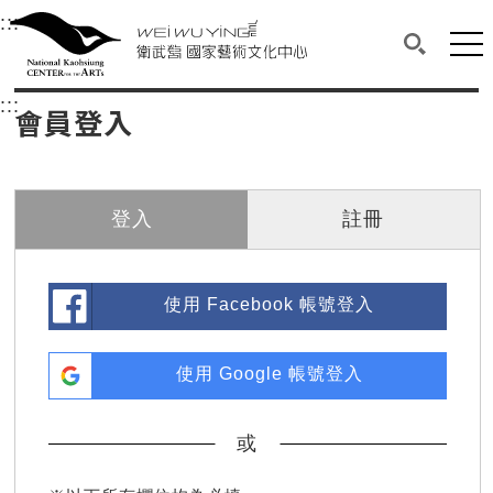
衛武營國家藝術文化中心
衛武營國家藝術文化中心 National Kaohsi
:::
選單連結區塊，此區塊列有本網站主要連結。
中央內容區塊，為本頁主要內容區。
網站
搜尋(開啟
:::
中央內容區塊，為本頁主要內容區。
會員登入
登入
註冊
使用 Facebook 帳號登入
使用 Google 帳號登入
或