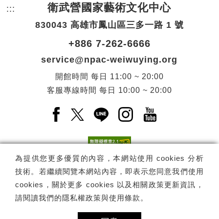
衛武營國家藝術文化中心
:::
頁尾網站資訊。
830043 高雄市鳳山區三多一路 1 號
+886 7-262-6666
service@npac-weiwuying.org
開館時間
每日
11:00 ~ 20:00
客服專線時間
每日
10:00 ~ 20:00
Facebook(另開新視窗)
X(另開新視窗)
LINE(另開新視窗)
Instagram(另開新視窗
YouTube(另開
為提供您更多優質的內容，本網站使用 cookies 分析
技術。若繼續閱覽本網站內容，即表示您同意我們使用
訂閱
電子報訂閱
cookies，關於更多 cookies 以及相關政策更新資訊，
請閱讀我們的
隱私權政策與使用條款
。
Copyright ©
國家表演藝術中心
-
衛武營國家藝術文化中心
All rights
reserved.