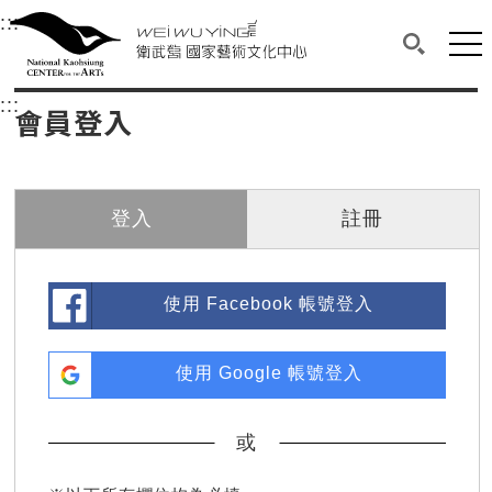
衛武營國家藝術文化中心
衛武營國家藝術文化中心 National Kaohsi
:::
選單連結區塊，此區塊列有本網站主要連結。
中央內容區塊，為本頁主要內容區。
網站
搜尋(開啟
:::
中央內容區塊，為本頁主要內容區。
會員登入
登入
註冊
使用 Facebook 帳號登入
使用 Google 帳號登入
或