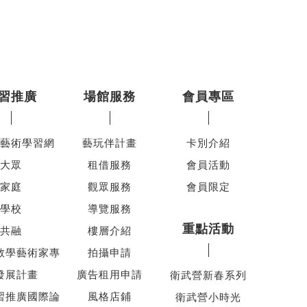
習推廣
場館服務
會員專區
藝術學習網
藝玩伴計畫
卡別介紹
大眾
租借服務
會員活動
家庭
觀眾服務
會員限定
學校
導覽服務
重點活動
共融
樓層介紹
教學藝術家專
拍攝申請
發展計畫
廣告租用申請
衛武營新春系列
習推廣國際論
風格店鋪
衛武營小時光