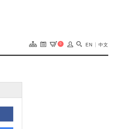
onal Kaohsiung Cent
0
EN
中文
搜尋(開啟搜尋視窗)