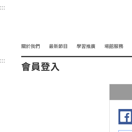
衛武營國家藝術文化中
:::
選單連結區塊，此區塊列有本網站主要連結。
中央內容區塊，為本頁主要內容區。
關於我們
最新節目
學習推廣
場館服務
:::
中央內容區塊，為本頁主要內容區。
會員登入