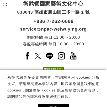
衛武營國家藝術文化中心
:::
頁尾網站資訊。
830043 高雄市鳳山區三多一路 1 號
+886 7-262-6666
service@npac-weiwuying.org
開館時間
每日
11:00 ~ 20:00
客服專線時間
每日
10:00 ~ 20:00
Facebook(另開新視窗)
X(另開新視窗)
LINE(另開新視窗)
Instagram(另開新視窗
YouTube(另開
為提供您更多優質的內容，本網站使用 cookies 分析
技術。若繼續閱覽本網站內容，即表示您同意我們使用
訂閱
電子報訂閱
cookies，關於更多 cookies 以及相關政策更新資訊，
請閱讀我們的
隱私權政策與使用條款
。
Copyright ©
國家表演藝術中心
-
衛武營國家藝術文化中心
All rights
reserved.