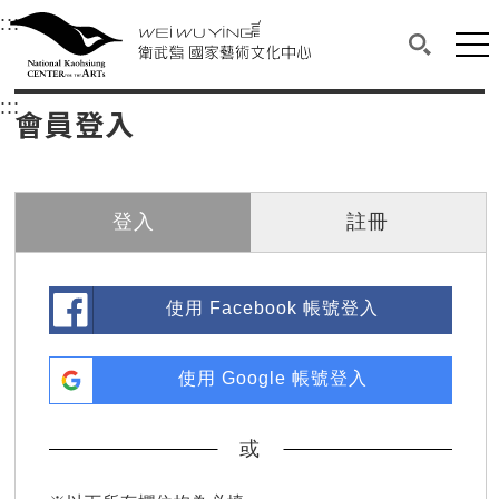
衛武營國家藝術文化中心
衛武營國家藝術文化中心 National Kaohsi
:::
選單連結區塊，此區塊列有本網站主要連結。
中央內容區塊，為本頁主要內容區。
網站
搜尋(開啟
:::
中央內容區塊，為本頁主要內容區。
會員登入
登入
註冊
使用 Facebook 帳號登入
使用 Google 帳號登入
或