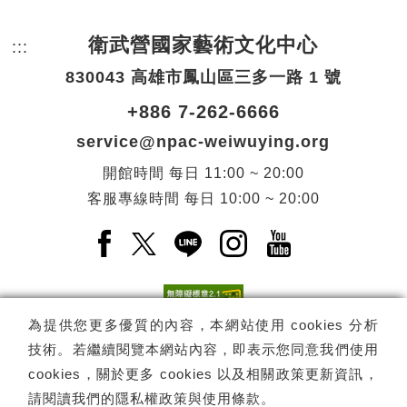
衛武營國家藝術文化中心
:::
頁尾網站資訊。
830043 高雄市鳳山區三多一路 1 號
+886 7-262-6666
service@npac-weiwuying.org
開館時間
每日
11:00 ~ 20:00
客服專線時間
每日
10:00 ~ 20:00
Facebook(另開新視窗)
X(另開新視窗)
LINE(另開新視窗)
Instagram(另開新視窗
YouTube(另開
為提供您更多優質的內容，本網站使用 cookies 分析
技術。若繼續閱覽本網站內容，即表示您同意我們使用
訂閱
電子報訂閱
cookies，關於更多 cookies 以及相關政策更新資訊，
請閱讀我們的
隱私權政策與使用條款
。
Copyright ©
國家表演藝術中心
-
衛武營國家藝術文化中心
All rights