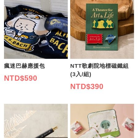
瘋迷巴赫應援包
NTT歌劇院地標磁鐵組
(3入/組)
NTD$
590
NTD$
390