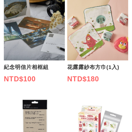
紀念明信片相框組
花露露紗布方巾(1入)
NTD$
100
NTD$
180