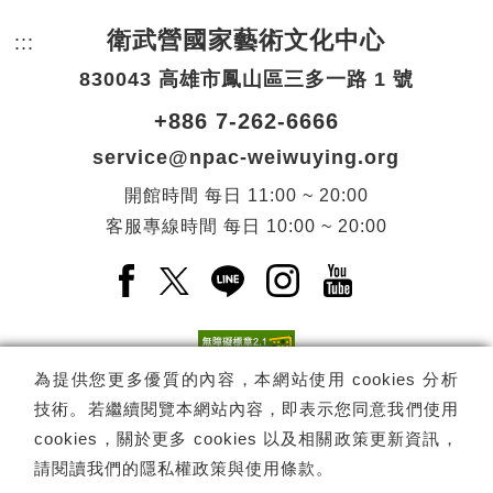
衛武營國家藝術文化中心
:::
頁尾網站資訊。
830043 高雄市鳳山區三多一路 1 號
+886 7-262-6666
service@npac-weiwuying.org
開館時間
每日
11:00 ~ 20:00
客服專線時間
每日
10:00 ~ 20:00
Facebook(另開新視窗)
X(另開新視窗)
LINE(另開新視窗)
Instagram(另開新視窗
YouTube(另開
為提供您更多優質的內容，本網站使用 cookies 分析
技術。若繼續閱覽本網站內容，即表示您同意我們使用
訂閱
電子報訂閱
cookies，關於更多 cookies 以及相關政策更新資訊，
請閱讀我們的
隱私權政策與使用條款
。
Copyright ©
國家表演藝術中心
-
衛武營國家藝術文化中心
All rights
reserved.