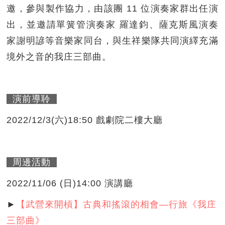
邀，參與製作協力，由該團 11 位演奏家群出任演
出，並邀請單簧管演奏家 羅達鈞、薩克斯風演奏
家謝明諺等音樂家同台，與生祥樂隊共同演繹充滿
境外之音的我庄三部曲。
演前導聆
2022/12/3(六)18:50 戲劇院二樓大廳
周邊活動
2022/11/06 (日)14:00 演講廳
►
【武營來開槓】古典和搖滾的相會—行旅《我庄
三部曲》