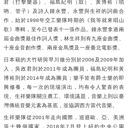
君（打擊樂器）、福島紀明（鼓）、黃博裕（嗩
吶、管子）及詩人鍾永豐。永豐與生祥的詞曲合
作，始於1998年交工樂隊時期的《我等就來唱山
歌》專輯，至今已發表十一張作品。鍾永豐拿過兩
屆金曲獎最佳作詞人獎，林生祥則有九座金曲獎、
十座金音創作獎、兩座金馬獎及一座臺北電影獎。
日本籍的大竹研與早川徹分別於2006及2009年加
入，吳政君則於2011年成為團員，福島紀明和黃
博裕則於2014年成為團員；樂手皆有爵士樂的即
興修養，每一次的現場演出，均有令人驚喜的表
現。生祥樂隊關注農工、環境議題，音樂上則以臺
灣傳統音樂元素為基底，並協調西方當代音樂。
生祥樂隊從2001年走向國際，巡迴歐、亞、美洲
等十幾個國家，2018年7月登上紐約中央公園