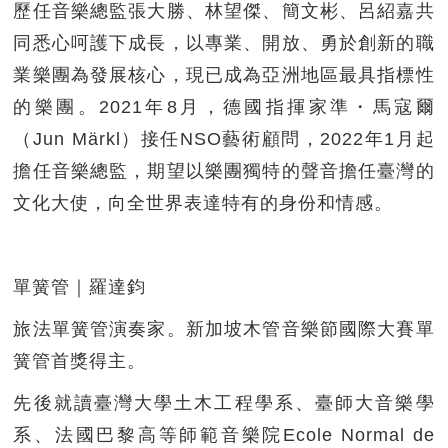
歷任音樂總監張大勝、林望傑、簡文彬、呂紹嘉共
同悉心呵護下成長，以專業、開放、勇於創新的職
業樂團為發展核心，現已成為亞洲地區最具指標性
的樂團。2021年8月，德國指揮家準・馬寇爾
（Jun Märkl）接任NSO藝術顧問，2022年1月起
擔任音樂總監，期望以樂團獨特的聲音擔任臺灣的
文化大使，向全世界表達特有的身份和情感。
單簧管｜羅達鈞
旅法單簧管演奏家。新加坡木管音樂節國際大賽單
簧管首獎得主。
先後就讀臺灣大學土木工程學系、臺師大音樂學
系、法國巴黎高等師範音樂院Ecole Normal de