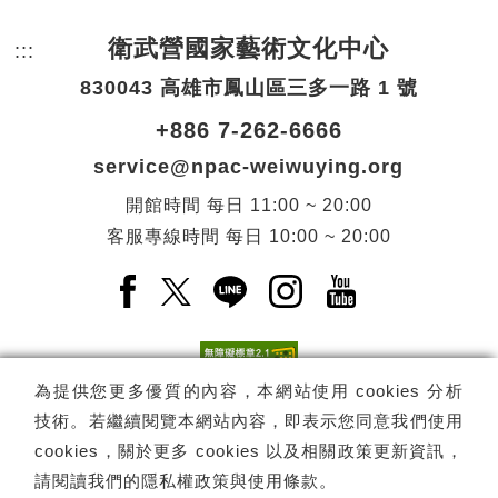
衛武營國家藝術文化中心
:::
頁尾網站資訊。
830043 高雄市鳳山區三多一路 1 號
+886 7-262-6666
service@npac-weiwuying.org
開館時間
每日
11:00 ~ 20:00
客服專線時間
每日
10:00 ~ 20:00
Facebook(另開新視窗)
X(另開新視窗)
LINE(另開新視窗)
Instagram(另開新視窗
YouTube(另開
為提供您更多優質的內容，本網站使用 cookies 分析
技術。若繼續閱覽本網站內容，即表示您同意我們使用
訂閱
電子報訂閱
cookies，關於更多 cookies 以及相關政策更新資訊，
請閱讀我們的
隱私權政策與使用條款
。
Copyright ©
國家表演藝術中心
-
衛武營國家藝術文化中心
All rights