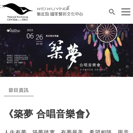
衛武營國家藝術文化中心
衛武營國家藝術文化中心 National Kaohsi
:::
選單連結區塊，此區塊列有本網站主要連結。
中央內容區塊，為本頁主要內容區。
網站
搜尋(開啟
:::
中央內容區塊，為本頁主要內容區。
節目資訊
《築夢 合唱音樂會》
人生有夢，築夢踏實，有夢最美，希望相隨。用音