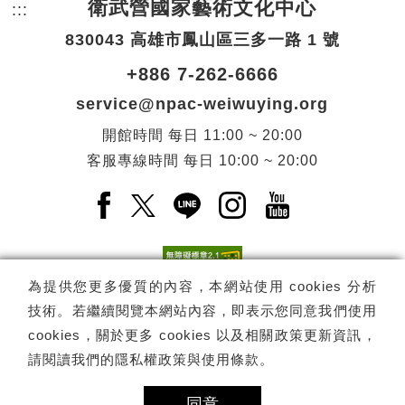
衛武營國家藝術文化中心
:::
頁尾網站資訊。
830043 高雄市鳳山區三多一路 1 號
+886 7-262-6666
service@npac-weiwuying.org
開館時間
每日
11:00 ~ 20:00
客服專線時間
每日
10:00 ~ 20:00
Facebook(另開新視窗)
X(另開新視窗)
LINE(另開新視窗)
Instagram(另開新視窗
YouTube(另開
為提供您更多優質的內容，本網站使用 cookies 分析
技術。若繼續閱覽本網站內容，即表示您同意我們使用
訂閱
電子報訂閱
cookies，關於更多 cookies 以及相關政策更新資訊，
請閱讀我們的
隱私權政策與使用條款
。
Copyright ©
國家表演藝術中心
-
衛武營國家藝術文化中心
All rights
reserved.
同意
隱私權政策
網站導覽