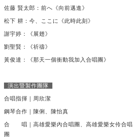
佐藤 賢太郎：前へ《向前邁進》
松下 耕：今、ここに《此時此刻》
謝宇婷：《展翅》
劉聖賢：《祈禱》
黃俊達：《那天一個衝動我加入合唱團》
演出暨製作團隊
合唱指揮｜周欣潔
鋼琴合作｜陳俐、陳怡真
合 唱｜高雄愛樂內合唱團、高雄愛樂女伶合唱
團