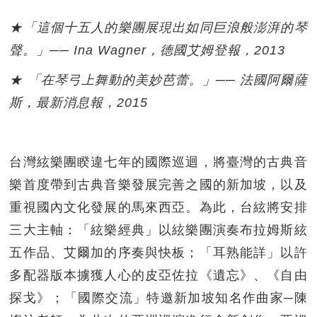
★「這個十五人的樂團展現出如同巨浪般澎湃的琴
聲。」── Ina Wagner，德國艾姆登報，2013
★ 「在琴弓上舞動的美妙芭蕾。」── 法國阿爾薩
斯，最新消息報，2015
台灣絃樂團睽違七年的國際巡迴，將臺灣的古典音
樂首度帶到古典音樂發展完善之國的新加坡，以及
重視國內文化發展的馬來西亞。為此，台絃將安排
三大主軸：「絃樂經典」以絃樂團演奏布拉姆斯絃
五作品、艾爾加的序奏與快板；「耳熟能詳」以許
多配器版本擄獲人心的皮亞佐拉《遺忘》、《自由
探戈》；「國際交流」特邀新加坡知名作曲家─陳