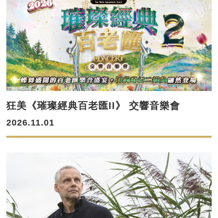
狂美《璀璨經典百老匯II》 交響音樂會
2026.11.01