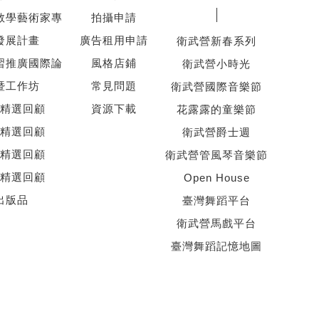
教學藝術家專
拍攝申請
發展計畫
廣告租用申請
衛武營新春系列
習推廣國際論
風格店鋪
衛武營小時光
暨工作坊
常見問題
衛武營國際音樂節
精選回顧
資源下載
花露露的童樂節
精選回顧
衛武營爵士週
精選回顧
衛武營管風琴音樂節
精選回顧
Open House
出版品
臺灣舞蹈平台
衛武營馬戲平台
臺灣舞蹈記憶地圖