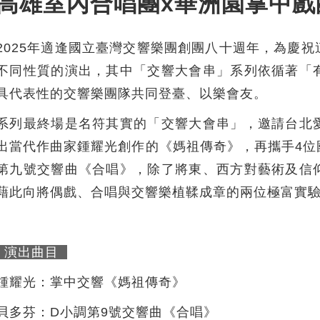
高雄室內合唱團x華洲園掌中戲
2025年適逢國立臺灣交響樂團創團八十週年，為慶
不同性質的演出，其中「交響大會串」系列依循著「
具代表性的交響樂團隊共同登臺、以樂會友。
系列最終場是名符其實的「交響大會串」，邀請台北
出當代作曲家鍾耀光創作的《媽祖傳奇》，再攜手4位
第九號交響曲《合唱》，除了將東、西方對藝術及信
藉此向將偶戲、合唱與交響樂植鞣成章的兩位極富實
演出曲目
鍾耀光：掌中交響《媽祖傳奇》
貝多芬：D小調第9號交響曲《合唱》