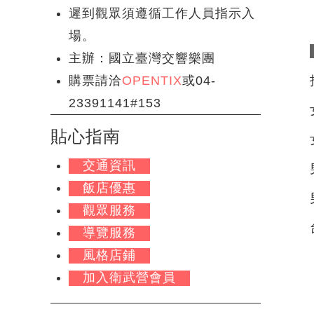
遲到觀眾須遵循工作人員指示入
場。
主辦：國立臺灣交響樂團
購票請洽
OPENTIX
或04-
23391141#153
貼心指南
交通資訊
飯店優惠
觀眾服務
導覽服務
風格店鋪
加入衛武營會員