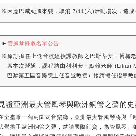
※因應巴威颱風來襲，取消 7/11(六)活動場次，造
►
管風琴錄取名單公告
※原訂擔任上低音號組授課教師之巴斯蒂安・博梅老師(B
席本次營隊，課程將由利利安・默翰老師 (Lilian
巴黎第五區音樂院上低音號教授）接續擔任指導教
見證亞洲最大管風琴與歐洲銅管之聲的史
在全臺唯一葡萄園式音樂廳，亞洲最大管風琴將與「
武營攜手歐洲銅管之聲，邀請國際師資，為管風琴、