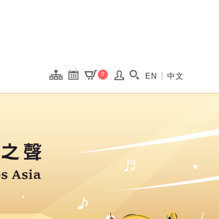
onal Kaohsiung Cent
0
EN
中文
搜尋(開啟搜尋視窗)