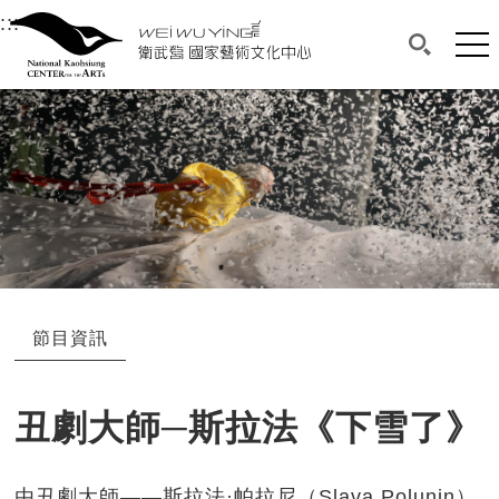
衛武營國家藝術文化中心
衛武營國家藝術文化中心 National Kaohsi
:::
選單連結區塊，此區塊列有本網站主要連結。
中央內容區塊，為本頁主要內容區。
網站
搜尋(開啟
:::
中央內容區塊，為本頁主要內容區。
節目資訊
丑劇大師─斯拉法《下雪了》
由丑劇大師——斯拉法·帕拉尼（Slava Polunin）