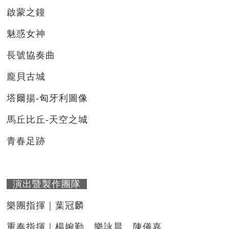
啟蒙之鐘
魅惑女神
長號協奏曲
龐貝古城
塔爾揚-匈牙利圖像
馬丘比丘-天空之城
青春足跡
演出暨製作團隊
樂團指揮｜葉冠麟
重奏指揮｜楊婉勤、樂詠晨、陳儀嘉