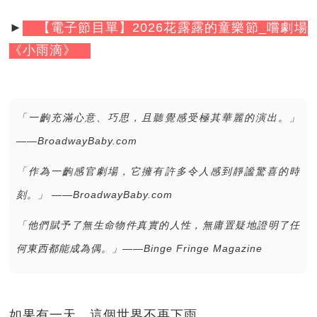
►
【電子節目單】2026花露露的童樂節_嚐劇場
《小雨滴》
「一齣充滿心意、巧思，且聽覺感受極其華麗的演出。」
——BroadwayBaby.com
「作為一齣感官劇場，它擁有許多令人感到靜謐驚喜的時
刻。」 ——
BroadwayBaby.com
「他們賦予了無生命物件真實的人性，無庸置疑地證明了任
何東西都能成為偶。」
——Binge Fringe Magazine
如果有一天，這個世界不再下雨