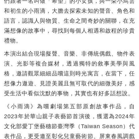
們跟著一名叫做「希望」的小女孩，與一朵小烏雲
和初生的小雨滴，大膽去探索未知的聲音、角色和
語言，認識人與物質、生命之間奇妙的關聯，在充
滿想像的故事中，尋找到每個人相遇和啟程的珍貴
禮物。
本演出結合現場擬聲、音樂、非傳統偶戲、物件表
演、光影等複合媒材，透過獨特的敘事美學與風
格，邀請觀眾細細品嚐這則時光寓言，在當下，任
想像力遨遊、見證美麗且無可取代的細微美好，感
受生活中看似沈默的事物，其實也有好多話想說。
《小雨滴》為嚐劇場第五部原創故事作品，自
2023年於華山親子表藝節首演後，獲選為2024年
文化部愛丁堡藝穗節臺灣季（Taiwan Season）代
表作品，更受邀至彰化兒童藝術節、屏東春風調戲