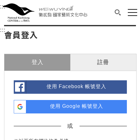
衛武營國家藝術文化中心
衛武營國家藝術文化中心 National Kaohsi
:::
選單連結區塊，此區塊列有本網站主要連結。
中央內容區塊，為本頁主要內容區。
網站
搜尋(開啟
:::
中央內容區塊，為本頁主要內容區。
會員登入
登入
註冊
使用 Facebook 帳號登入
使用 Google 帳號登入
或