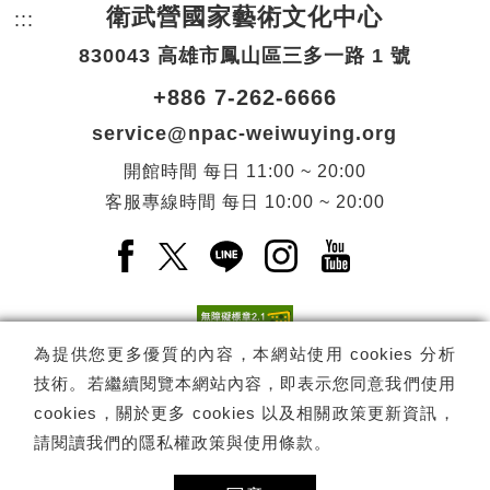
衛武營國家藝術文化中心
:::
頁尾網站資訊。
830043 高雄市鳳山區三多一路 1 號
+886 7-262-6666
service@npac-weiwuying.org
開館時間
每日
11:00 ~ 20:00
客服專線時間
每日
10:00 ~ 20:00
Facebook(另開新視窗)
X(另開新視窗)
LINE(另開新視窗)
Instagram(另開新視窗
YouTube(另開
為提供您更多優質的內容，本網站使用 cookies 分析
技術。若繼續閱覽本網站內容，即表示您同意我們使用
訂閱
電子報訂閱
cookies，關於更多 cookies 以及相關政策更新資訊，
請閱讀我們的
隱私權政策與使用條款
。
Copyright ©
國家表演藝術中心
-
衛武營國家藝術文化中心
All rights
reserved.