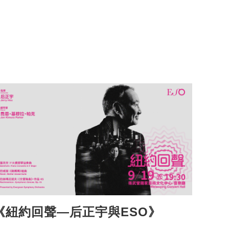
《紐約回聲—后正宇與ESO》