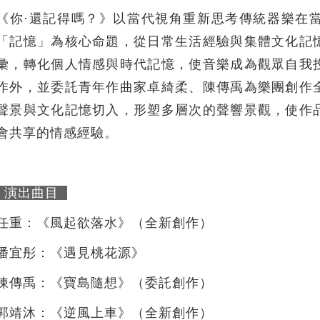
《你·還記得嗎？》以當代視角重新思考傳統器樂在
「記憶」為核心命題，從日常生活經驗與集體文化記
彙，轉化個人情感與時代記憶，使音樂成為觀眾自我
作外，並委託青年作曲家卓綺柔、陳傳禹為樂團創作
聲景與文化記憶切入，形塑多層次的聲響景觀，使作
會共享的情感經驗。
演出曲目
任重：《風起欲落水》（全新創作）
潘宜彤：《遇見桃花源》
陳傳禹：《寶島隨想》（委託創作）
郭靖沐：《逆風上車》（全新創作）