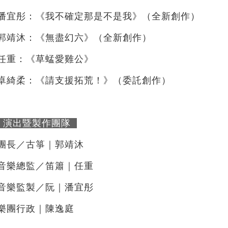
潘宜彤：《我不確定那是不是我》（全新創作）
郭靖沐：《無盡幻六》（全新創作）
任重：《草蜢愛雞公》
卓綺柔：《請支援拓荒！》（委託創作）
演出暨製作團隊
團長／古箏｜郭靖沐
音樂總監／笛簫｜任重
音樂監製／阮｜潘宜彤
樂團行政｜陳逸庭