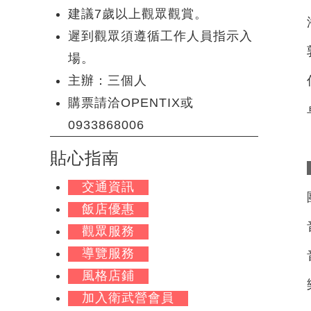
建議7歲以上觀眾觀賞。
遲到觀眾須遵循工作人員指示入
場。
主辦：三個人
購票請洽OPENTIX或
0933868006
貼心指南
交通資訊
飯店優惠
觀眾服務
導覽服務
風格店鋪
加入衛武營會員