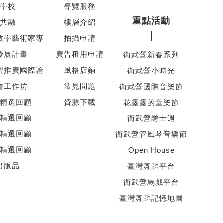
學校
導覽服務
重點活動
共融
樓層介紹
教學藝術家專
拍攝申請
發展計畫
廣告租用申請
衛武營新春系列
習推廣國際論
風格店鋪
衛武營小時光
暨工作坊
常見問題
衛武營國際音樂節
精選回顧
資源下載
花露露的童樂節
精選回顧
衛武營爵士週
精選回顧
衛武營管風琴音樂節
精選回顧
Open House
出版品
臺灣舞蹈平台
衛武營馬戲平台
臺灣舞蹈記憶地圖