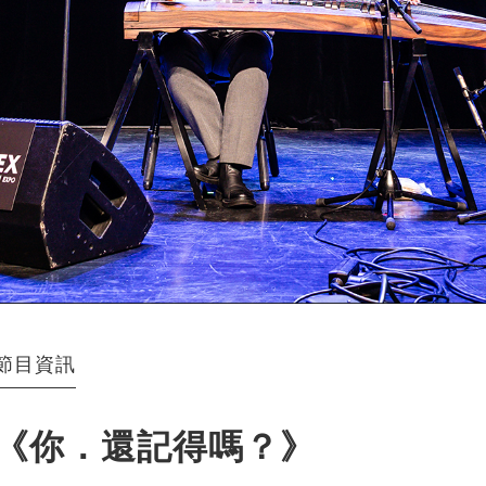
節目資訊
《你．還記得嗎？》