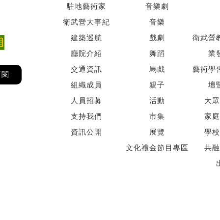
駐地藝術家
音樂劇
衛武營大事紀
音樂
建築巡航
戲劇
衛武營
廳院介紹
舞蹈
業
交通資訊
馬戲
藝術學
訂閱
組織成員
親子
壇
人員招募
活動
大眾
支持我們
市集
家庭
資訊公開
展覽
學校
文化禮金節目專區
共融