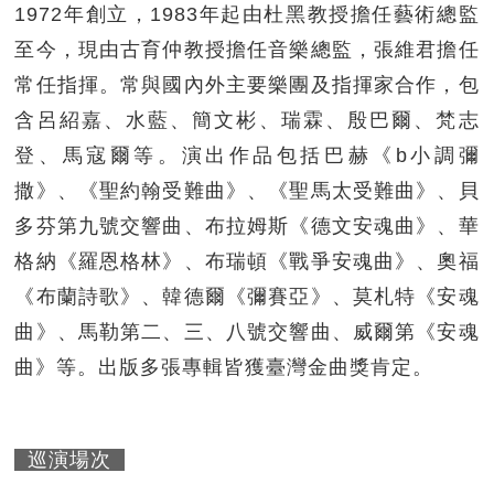
1972年創立，1983年起由杜黑教授擔任藝術總監
至今，現由古育仲教授擔任音樂總監，張維君擔任
常任指揮。常與國內外主要樂團及指揮家合作，包
含呂紹嘉、水藍、簡文彬、瑞霖、殷巴爾、梵志
登、馬寇爾等。演出作品包括巴赫《b小調彌
撒》、《聖約翰受難曲》、《聖馬太受難曲》、貝
多芬第九號交響曲、布拉姆斯《德文安魂曲》、華
格納《羅恩格林》、布瑞頓《戰爭安魂曲》、奧福
《布蘭詩歌》、韓德爾《彌賽亞》、莫札特《安魂
曲》、馬勒第二、三、八號交響曲、威爾第《安魂
曲》等。出版多張專輯皆獲臺灣金曲獎肯定。
巡演場次