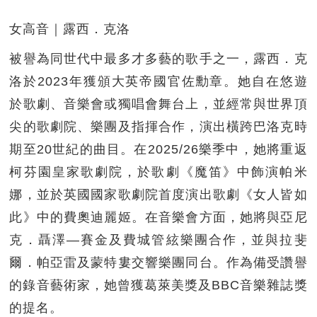
女高音｜露西．克洛
被譽為同世代中最多才多藝的歌手之一，露西．克
洛於2023年獲頒大英帝國官佐勳章。她自在悠遊
於歌劇、音樂會或獨唱會舞台上，並經常與世界頂
尖的歌劇院、樂團及指揮合作，演出橫跨巴洛克時
期至20世紀的曲目。在2025/26樂季中，她將重返
柯芬園皇家歌劇院，於歌劇《魔笛》中飾演帕米
娜，並於英國國家歌劇院首度演出歌劇《女人皆如
此》中的費奧迪麗姬。在音樂會方面，她將與亞尼
克．聶澤—賽金及費城管絃樂團合作，並與拉斐
爾．帕亞雷及蒙特婁交響樂團同台。作為備受讚譽
的錄音藝術家，她曾獲葛萊美獎及BBC音樂雜誌獎
的提名。