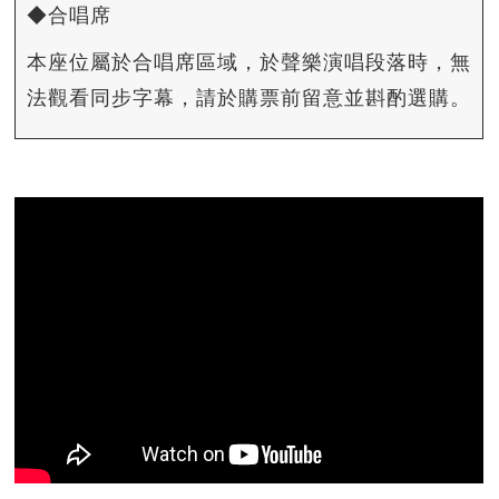
◆合唱席
本座位屬於合唱席區域，於聲樂演唱段落時，無
法觀看同步字幕，請於購票前留意並斟酌選購。