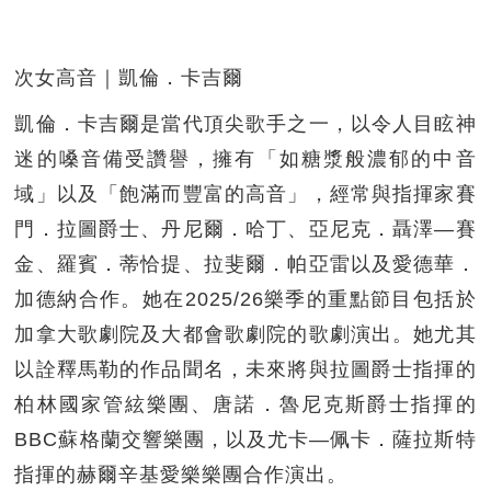
次女高音｜凱倫．卡吉爾
凱倫．卡吉爾是當代頂尖歌手之一，以令人目眩神
迷的嗓音備受讚譽，擁有「如糖漿般濃郁的中音
域」以及「飽滿而豐富的高音」，經常與指揮家賽
門．拉圖爵士、丹尼爾．哈丁、亞尼克．聶澤—賽
金、羅賓．蒂恰提、拉斐爾．帕亞雷以及愛德華．
加德納合作。她在2025/26樂季的重點節目包括於
加拿大歌劇院及大都會歌劇院的歌劇演出。她尤其
以詮釋馬勒的作品聞名，未來將與拉圖爵士指揮的
柏林國家管絃樂團、唐諾．魯尼克斯爵士指揮的
BBC蘇格蘭交響樂團，以及尤卡—佩卡．薩拉斯特
指揮的赫爾辛基愛樂樂團合作演出。