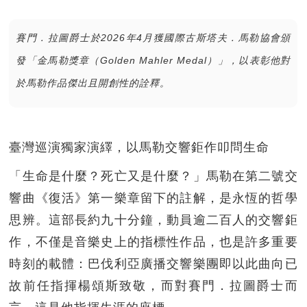
賽門．拉圖爵士於2026年4月獲國際古斯塔夫．馬勒協會頒
發「金馬勒獎章（Golden Mahler Medal）」，以表彰他對
於馬勒作品傑出且開創性的詮釋。
臺灣巡演獨家演繹，以馬勒交響鉅作叩問生命
「生命是什麼？死亡又是什麼？」馬勒在第二號交
響曲《復活》第一樂章留下的註解，是永恆的哲學
思辨。這部長約九十分鐘，動員逾二百人的交響鉅
作，不僅是音樂史上的指標性作品，也是許多重要
時刻的載體：巴伐利亞廣播交響樂團即以此曲向已
故前任指揮楊頌斯致敬，而對賽門．拉圖爵士而