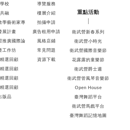
學校
導覽服務
重點活動
共融
樓層介紹
教學藝術家專
拍攝申請
發展計畫
廣告租用申請
衛武營新春系列
習推廣國際論
風格店鋪
衛武營小時光
暨工作坊
常見問題
衛武營國際音樂節
精選回顧
資源下載
花露露的童樂節
精選回顧
衛武營爵士週
精選回顧
衛武營管風琴音樂節
精選回顧
Open House
出版品
臺灣舞蹈平台
衛武營馬戲平台
臺灣舞蹈記憶地圖