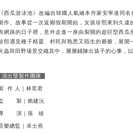
《西瓜游泳池》改編自韓國人氣繪本作家安寧達同名作品，由
製作。故事從一次返鄉假期開始，女孩珍熙來到久違
有網路的日子裡，意外走進一座由裂開的超巨型西瓜
珍熙遇見種子精靈、村民與熟悉又陌生的爺爺，展開
火蟲與田野場景交織其中，層層鋪陳出孩子的心事，
演出暨製作團隊
製 作 人｜林奕君
監 ​ ​ ​ ​ ​ ​ ​製｜賴建沅
導 ​ ​ ​ ​ ​ ​ ​演｜張 稜
音樂總監｜卓士堯