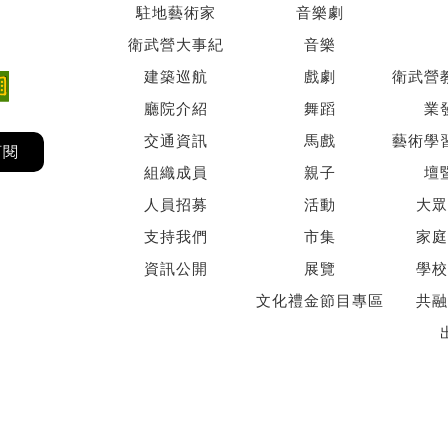
駐地藝術家
音樂劇
衛武營大事紀
音樂
建築巡航
戲劇
衛武營
廳院介紹
舞蹈
業
交通資訊
馬戲
藝術學
訂閱
組織成員
親子
壇
人員招募
活動
大眾
支持我們
市集
家庭
資訊公開
展覽
學校
文化禮金節目專區
共融