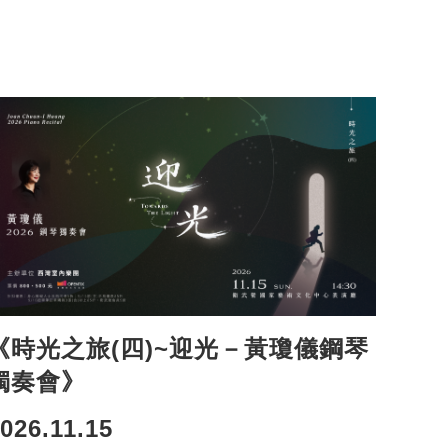
《時光之旅(四)~迎光－黃瓊儀鋼琴
獨奏會》
026.11.15