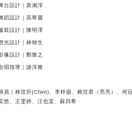
舞台設計｜黃湘淳
舞蹈設計｜高華麗
服裝設計｜陳明澤
燈光設計｜林翰生
影像設計｜鄭雅之
歌唱指導｜謝淳雅
演員｜林玟圻(Ctwo)、李梓揚、賴玟君（亮亮）、
安悠、王雯婷、汪也棠、蘇貝希