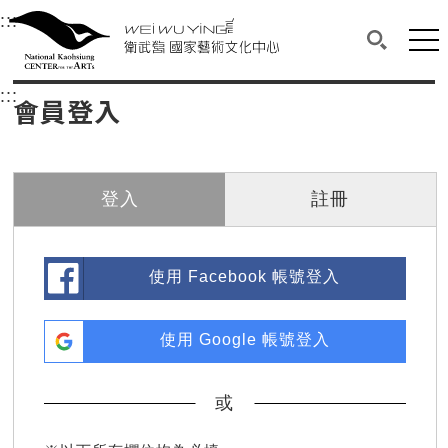
衛武營國家藝術文化中心
衛武營國家藝術文化中心 National Kaohsi
:::
選單連結區塊，此區塊列有本網站主要連結。
中央內容區塊，為本頁主要內容區。
網站
搜尋(開啟
:::
中央內容區塊，為本頁主要內容區。
會員登入
登入
註冊
使用 Facebook 帳號登入
使用 Google 帳號登入
或