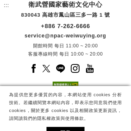
衛武營國家藝術文化中心
:::
頁尾網站資訊。
830043 高雄市鳳山區三多一路 1 號
+886 7-262-6666
service@npac-weiwuying.org
開館時間
每日
11:00 ~ 20:00
客服專線時間
每日
10:00 ~ 20:00
Facebook(另開新視窗)
X(另開新視窗)
LINE(另開新視窗)
Instagram(另開新視窗
YouTube(另開
為提供您更多優質的內容，本網站使用 cookies 分析
技術。若繼續閱覽本網站內容，即表示您同意我們使用
訂閱
電子報訂閱
cookies，關於更多 cookies 以及相關政策更新資訊，
請閱讀我們的
隱私權政策與使用條款
。
Copyright ©
國家表演藝術中心
-
衛武營國家藝術文化中心
All rights
reserved.