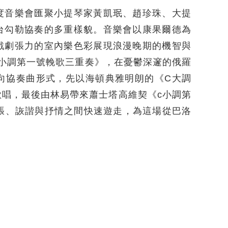
度音樂會匯聚小提琴家黃凱珉、趙珍珠、大提
台勾勒協奏的多重樣貌。音樂會以康果爾德為
戲劇張力的室內樂色彩展現浪漫晚期的機智與
小調第一號輓歌三重奏》，在憂鬱深邃的俄羅
向協奏曲形式，先以海頓典雅明朗的《C大調
唱，最後由林易帶來蕭士塔高維契《c小調第
張、詼諧與抒情之間快速遊走，為這場從巴洛