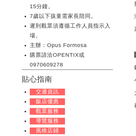
15分鐘。
7歲以下孩童需家長陪同。
遲到觀眾須遵循工作人員指示入
場。
主辦：Opus Formosa
購票請洽OPENTIX或
0970609278
貼心指南
交通資訊
飯店優惠
觀眾服務
導覽服務
風格店鋪