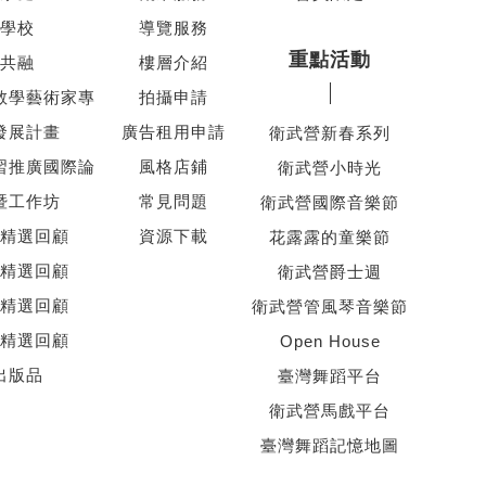
學校
導覽服務
重點活動
共融
樓層介紹
教學藝術家專
拍攝申請
發展計畫
廣告租用申請
衛武營新春系列
習推廣國際論
風格店鋪
衛武營小時光
暨工作坊
常見問題
衛武營國際音樂節
精選回顧
資源下載
花露露的童樂節
精選回顧
衛武營爵士週
精選回顧
衛武營管風琴音樂節
精選回顧
Open House
出版品
臺灣舞蹈平台
衛武營馬戲平台
臺灣舞蹈記憶地圖