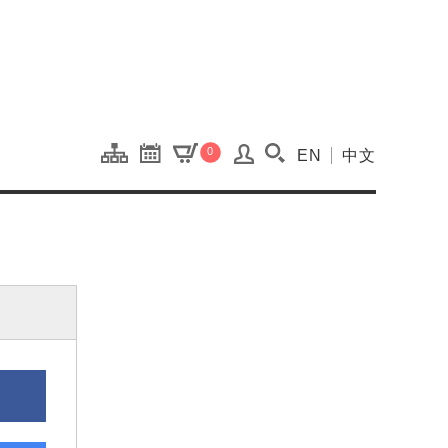
onal Kaohsiung Cent
0
EN
中文
搜尋(開啟搜尋視窗)