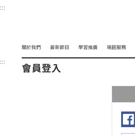
衛武營國家藝術文化中
:::
選單連結區塊，此區塊列有本網站主要連結。
中央內容區塊，為本頁主要內容區。
關於我們
最新節目
學習推廣
場館服務
:::
中央內容區塊，為本頁主要內容區。
會員登入