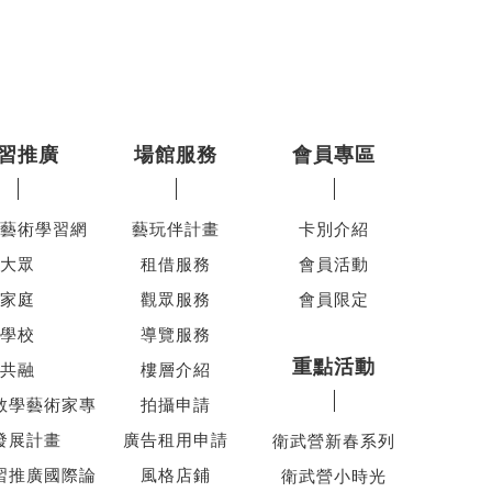
習推廣
場館服務
會員專區
藝術學習網
藝玩伴計畫
卡別介紹
大眾
租借服務
會員活動
家庭
觀眾服務
會員限定
學校
導覽服務
重點活動
共融
樓層介紹
教學藝術家專
拍攝申請
發展計畫
廣告租用申請
衛武營新春系列
習推廣國際論
風格店鋪
衛武營小時光