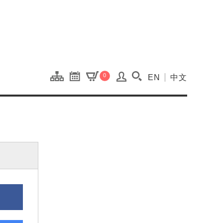
onal Kaohsiung Cent
0
EN
中文
搜尋(開啟搜尋視窗)