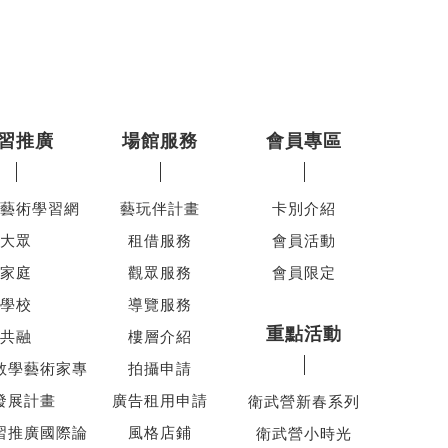
習推廣
場館服務
會員專區
藝術學習網
藝玩伴計畫
卡別介紹
大眾
租借服務
會員活動
家庭
觀眾服務
會員限定
學校
導覽服務
重點活動
共融
樓層介紹
教學藝術家專
拍攝申請
發展計畫
廣告租用申請
衛武營新春系列
習推廣國際論
風格店鋪
衛武營小時光