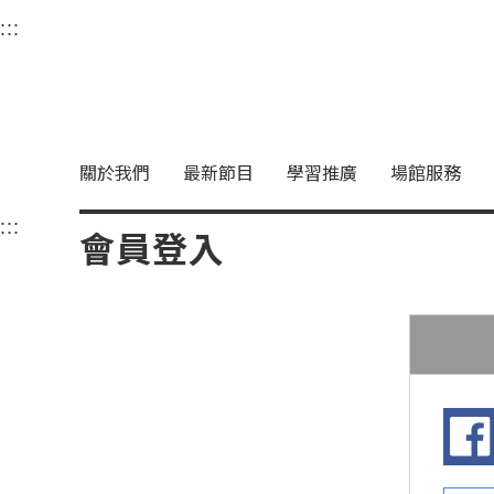
衛武營國家藝術文化中
:::
選單連結區塊，此區塊列有本網站主要連結。
中央內容區塊，為本頁主要內容區。
關於我們
最新節目
學習推廣
場館服務
:::
中央內容區塊，為本頁主要內容區。
會員登入